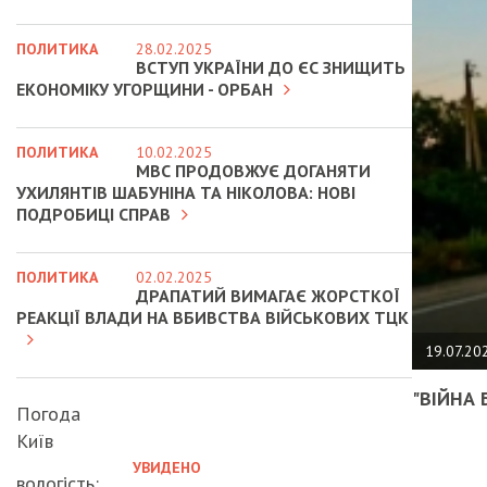
ПОЛИТИКА
28.02.2025
ВСТУП УКРАЇНИ ДО ЄС ЗНИЩИТЬ
ЕКОНОМІКУ УГОРЩИНИ - ОРБАН
ПОЛИТИКА
10.02.2025
МВС ПРОДОВЖУЄ ДОГАНЯТИ
УХИЛЯНТІВ ШАБУНІНА ТА НІКОЛОВА: НОВІ
ПОДРОБИЦІ СПРАВ
ПОЛИТИКА
02.02.2025
ДРАПАТИЙ ВИМАГАЄ ЖОРСТКОЇ
РЕАКЦІЇ ВЛАДИ НА ВБИВСТВА ВІЙСЬКОВИХ ТЦК
19.07.20
"ВІЙНА 
Погода
Київ
УВИДЕНО
вологість: