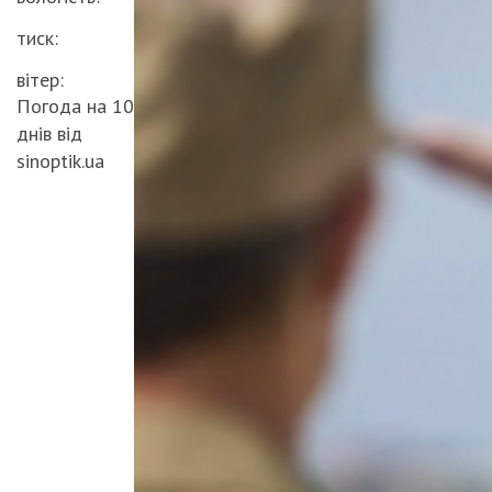
тиск:
вітер:
Погода на 10
днів від
sinoptik.ua