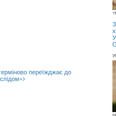
1
З
х
У
У
терміново переїжджає до
 слідом»
0