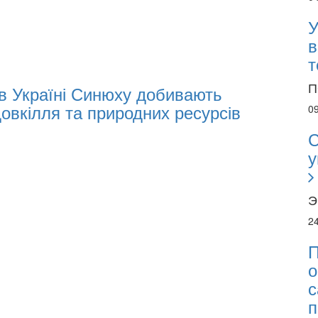
У
в
т
П
 в Україні Синюху добивають
довкілля та природних ресурсів
0
С
у
Э
2
П
о
с
п