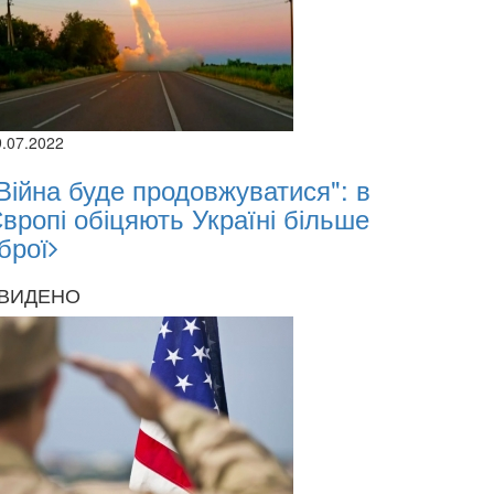
9.07.2022
Війна буде продовжуватися": в
вропі обіцяють Україні більше
брої
ВИДЕНО