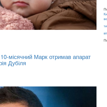
П
Ки
во
ти
02.02.2026
ві
02.02.20
По
07:00
10-місячний Марк отримав апарат
Oleksi
 Дубіля
Invest