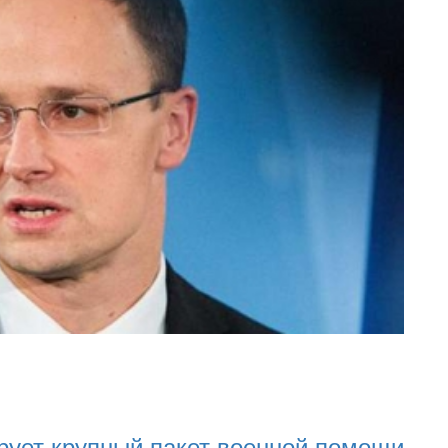
22.01.
22.0
16:25
рует крупный пакет военной помощи
Нац