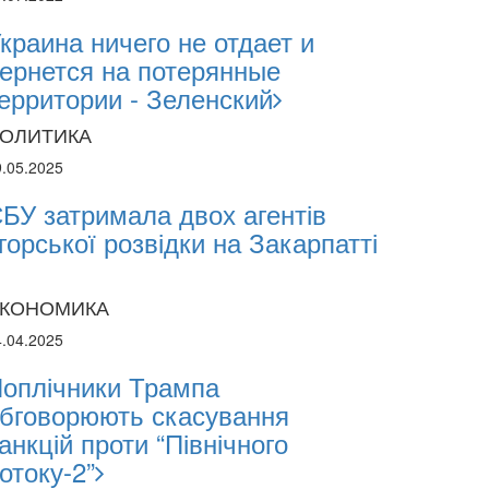
краина ничего не отдает и
ернется на потерянные
ерритории - Зеленский
ОЛИТИКА
9.05.2025
БУ затримала двох агентів
горської розвідки на Закарпатті
КОНОМИКА
4.04.2025
оплічники Трампа
бговорюють скасування
анкцій проти “Північного
отоку-2”