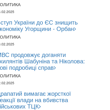
ОЛИТИКА
8.02.2025
ступ України до ЄС знищить
кономіку Угорщини - Орбан
ОЛИТИКА
0.02.2025
ВС продовжує доганяти
хилянтів Шабуніна та Ніколова:
ові подробиці справ
ОЛИТИКА
2.02.2025
рапатий вимагає жорсткої
еакції влади на вбивства
ійськових ТЦК