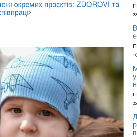
межі окремих проєктів: ZDOROVI та
П
півпраці
2
В
е
П
1
М
у
н
П
0
Д
р
в