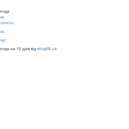
огода
їв
логість:
ск:
тер:
26
года на 10 днів від
sinoptik.ua
i Abasov: How Ukrainian Businesses Can Att
ments and Hedge Risks During War