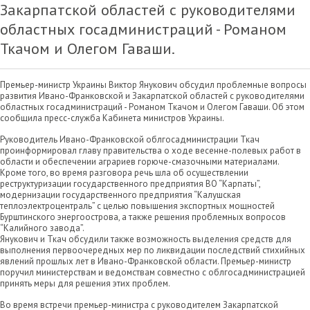
Закарпатской областей с руководителями
областных госадминистраций - Романом
Ткачом и Олегом Гаваши.
Премьер-министр Украины Виктор Янукович обсудил проблемные вопросы
развития Ивано-Франковской и Закарпатской областей с руководителями
областных госадминистраций - Романом Ткачом и Олегом Гаваши. Об этом
сообщила пресс-служба Кабинета министров Украины.
Руководитель Ивано-Франковской облгосадминистрации Ткач
проинформировал главу правительства о ходе весенне-полевых работ в
области и обеспечении аграриев горюче-смазочными материалами.
Кроме того, во время разговора речь шла об осуществлении
реструктуризации государственного предприятия ВО “Карпаты”,
модернизации государственного предприятия “Калушская
теплоэлектроцентраль” с целью повышения экспортных мощностей
Бурштинского энергоострова, а также решения проблемных вопросов
“Калийного завода”.
Янукович и Ткач обсудили также возможность выделения средств для
выполнения первоочередных мер по ликвидации последствий стихийных
явлений прошлых лет в Ивано-Франковской области. Премьер-министр
поручил министерствам и ведомствам совместно с облгосадминистрацией
принять меры для решения этих проблем.
Во время встречи премьер-министра с руководителем Закарпатской