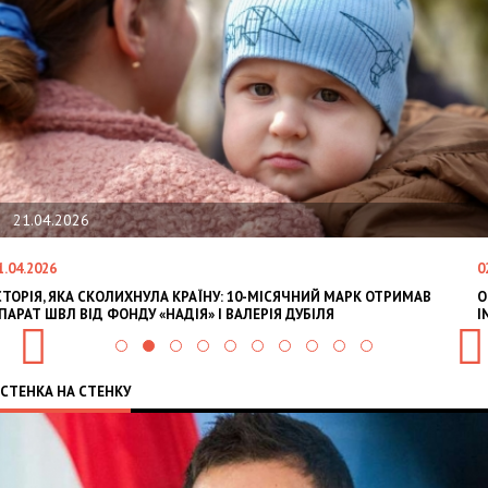
21.04.2026
1.04.2026
0
СТОРІЯ, ЯКА СКОЛИХНУЛА КРАЇНУ: 10-МІСЯЧНИЙ МАРК ОТРИМАВ
O
ПАРАТ ШВЛ ВІД ФОНДУ «НАДІЯ» І ВАЛЕРІЯ ДУБІЛЯ
I
СТЕНКА НА СТЕНКУ