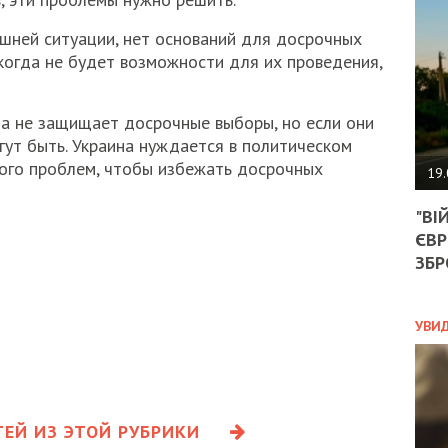
АГЕ
УГО
ешней ситуации, нет оснований для досрочных
РОЗ
икогда не будет возможности для их проведения,
НА
ЗАК
на не защищает досрочные выборы, но если они
гут быть. Украина нуждается в политическом
ЭКО
ого проблем, чтобы избежать досрочных
19.
ТРА
"ВІ
ОБГ
ЄВР
СКА
САН
ЗБР
ПРО
“ПІ
ПОТ
УВИ
ПОЛ
ЕЙ ИЗ ЭТОЙ РУБРИКИ
УКР