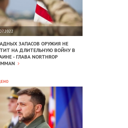
ЩИТЬ
НОМІКУ
РЩИНИ
07.2022
АН
АДНЫХ ЗАПАСОВ ОРУЖИЯ НЕ
ТИТ НА ДЛИТЕЛЬНУЮ ВОЙНУ В
АИНЕ - ГЛАВА NORTHROP
ИТИКА
10.02.2025
UMMAN
МВС
ДОВЖУЄ
АНЯТИ
ЛЯНТІВ
ДЕНО
УНІНА
ОЛОВА:
І
РОБИЦІ
АВ