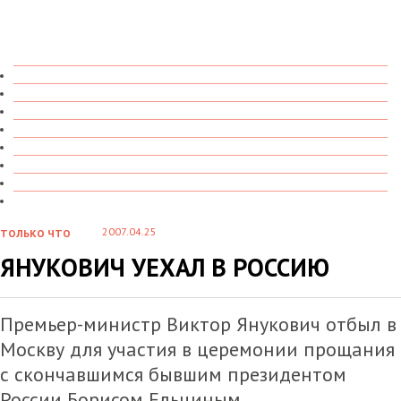
ТОЛЬКО ЧТО
В ДЕТАЛЯХ
О ЧЕМ ГОВОРЯТ
УВИДЕНО
ПРОЧИТАНО
СКАЗАНО
МАРАЗМАРИЙ
СТЕНКА НА СТЕНКУ
2007.04.25
ТОЛЬКО ЧТО
ЯНУКОВИЧ УЕХАЛ В РОССИЮ
Премьер-министр Виктор Янукович отбыл в
Москву для участия в церемонии прощания
с скончавшимся бывшим президентом
России Борисом Ельциным.