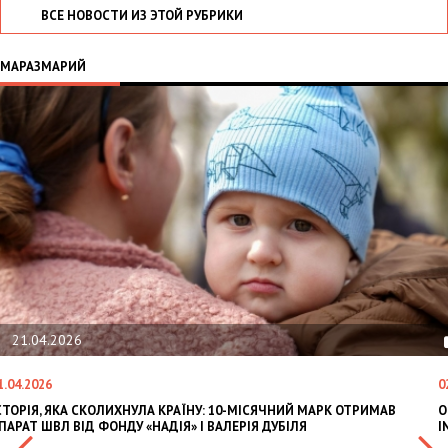
ВСЕ НОВОСТИ ИЗ ЭТОЙ РУБРИКИ
МАРАЗМАРИЙ
21.04.2026
1.04.2026
0
СТОРІЯ, ЯКА СКОЛИХНУЛА КРАЇНУ: 10-МІСЯЧНИЙ МАРК ОТРИМАВ
O
ПАРАТ ШВЛ ВІД ФОНДУ «НАДІЯ» І ВАЛЕРІЯ ДУБІЛЯ
I