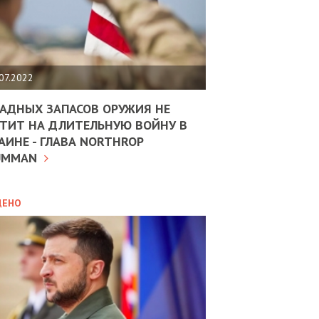
ЩИТЬ
НОМІКУ
РЩИНИ
07.2022
АН
АДНЫХ ЗАПАСОВ ОРУЖИЯ НЕ
ТИТ НА ДЛИТЕЛЬНУЮ ВОЙНУ В
АИНЕ - ГЛАВА NORTHROP
ИТИКА
10.02.2025
UMMAN
МВС
ДОВЖУЄ
АНЯТИ
ЛЯНТІВ
ДЕНО
УНІНА
ОЛОВА:
І
РОБИЦІ
АВ