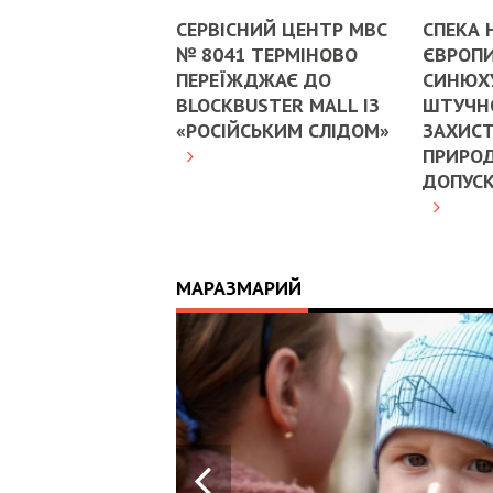
СЕРВІСНИЙ ЦЕНТР МВС
СПЕКА 
№ 8041 ТЕРМІНОВО
ЄВРОПИ
ПЕРЕЇЖДЖАЄ ДО
СИНЮХ
BLOCKBUSTER MALL ІЗ
ШТУЧНО
«РОСІЙСЬКИМ СЛІДОМ»
ЗАХИСТ
ПРИРОД
ДОПУС
МАРАЗМАРИЙ
17:25
ИЙ
ЦЬ
 ОТРИМАВ
У ВОЄННИХ