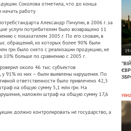
АГЕ
дукции. Соколова отметила, что до конца
УГО
 начать работу.
РОЗ
НА
отребстандарта Александр Пичугин, в 2006 г. за
ЗАК
щие услуги потребителям было возвращено 11
ению с показателем 2005 г. По его словам, в
тыс. обращений, из которых более 90% были
ЭКО
млн грн было снято с реализации продукцию, не
19.
а 10% больше по сравнению с 2005 г.
ТРА
"ВІ
ОБГ
проверил около 46 тыс. субъектов
ЄВР
СКА
 у 91% из них – были выявлены нарушения. По
САН
ЗБР
тивной ответственности было привлечено 42,3
ПРО
штраф на общую сумму 5,1 млн грн. На
“ПІ
ПОТ
арушения, наложен штраф на общую сумму 17,6
УВИ
укции должно контролировать не государство, а
ПОЛ
УКР