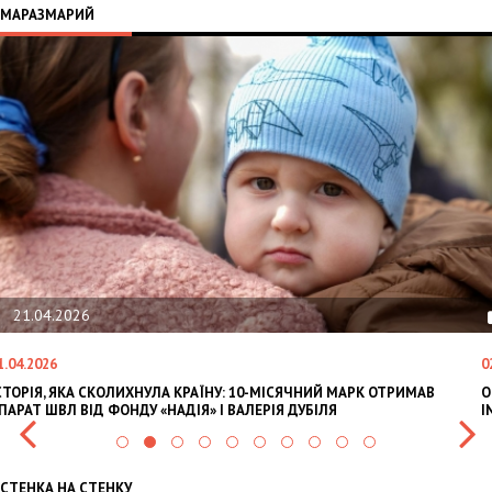
МАРАЗМАРИЙ
21.04.2026
1.04.2026
0
СТОРІЯ, ЯКА СКОЛИХНУЛА КРАЇНУ: 10-МІСЯЧНИЙ МАРК ОТРИМАВ
O
ПАРАТ ШВЛ ВІД ФОНДУ «НАДІЯ» І ВАЛЕРІЯ ДУБІЛЯ
I
СТЕНКА НА СТЕНКУ