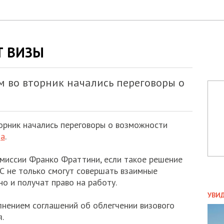
Т ВИЗЫ
м во вторник начались переговоры о
орник начались переговоры о возможности
да
.
миссии Франко Фраттини, если такое решение
ЕС не только смогут совершать взаимные
но и получат право на работу.
ПОЛ
УВИ
лнением соглашений об облегчении визового
ЗАТ
.
ДВО