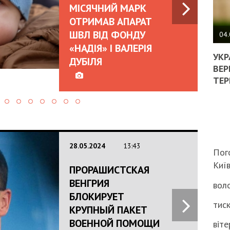
МІСЯЧНИЙ МАРК
ПОЛ
ОТРИМАВ АПАРАТ
ШВЛ ВІД ФОНДУ
ВИМ
04.
ЖОР
«НАДІЯ» І ВАЛЕРІЯ
РЕА
УКР
ДУБІЛЯ
ВЛА
ВЕР
НА
ТЕР
ВБИ
ВІЙ
ТЦК
28.05.2024
13:43
Пог
Киї
ПРОРАШИСТСКАЯ
ВЕНГРИЯ
воло
БЛОКИРУЕТ
тиск
КРУПНЫЙ ПАКЕТ
ВОЕННОЙ ПОМОЩИ
віте