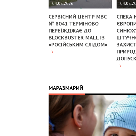
04.08.2026
04.08.2
СЕРВІСНИЙ ЦЕНТР МВС
СПЕКА 
№ 8041 ТЕРМІНОВО
ЄВРОПИ
ПЕРЕЇЖДЖАЄ ДО
СИНЮХ
BLOCKBUSTER MALL ІЗ
ШТУЧНО
«РОСІЙСЬКИМ СЛІДОМ»
ЗАХИСТ
ПРИРОД
ДОПУС
МАРАЗМАРИЙ
17:25
ИЙ
ЦЬ
 ОТРИМАВ