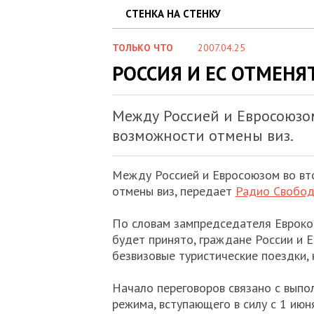
СТЕНКА НА СТЕНКУ
ТОЛЬКО ЧТО
2007.04.25
РОССИЯ И ЕС ОТМЕНЯ
Между Россией и Евросоюзо
возможности отмены виз.
Между Россией и Евросоюзом во вт
отмены виз, передает
Радио Свобо
По словам зампредседателя Евроко
будет принято, граждане России и 
безвизовые туристические поездки, 
Начало переговоров связано с выпо
режима, вступающего в силу с 1 июня