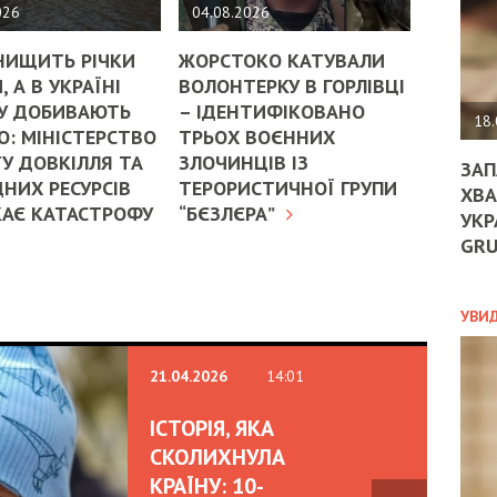
ДО
026
04.08.2026
ЄС
ЗНИ
НИЩИТЬ РІЧКИ
ЖОРСТОКО КАТУВАЛИ
ЕКО
, А В УКРАЇНІ
ВОЛОНТЕРКУ В ГОРЛІВЦІ
УГО
У ДОБИВАЮТЬ
– ІДЕНТИФІКОВАНО
-
18.
: МІНІСТЕРСТВО
ТРЬОХ ВОЄННИХ
ОРБ
У ДОВКІЛЛЯ ТА
ЗЛОЧИНЦІВ ІЗ
ЗАП
НИХ РЕСУРСІВ
ТЕРОРИСТИЧНОЇ ГРУПИ
ХВА
КАЄ КАТАСТРОФУ
“БЄЗЛЄРА”
УКР
ПОЛ
GR
ПРО
ДОГ
УХИ
УВИ
ШАБ
ТА
21.04.2026
14:01
НІК
НОВ
ПОД
ІСТОРІЯ, ЯКА
СПР
СКОЛИХНУЛА
КРАЇНУ: 10-