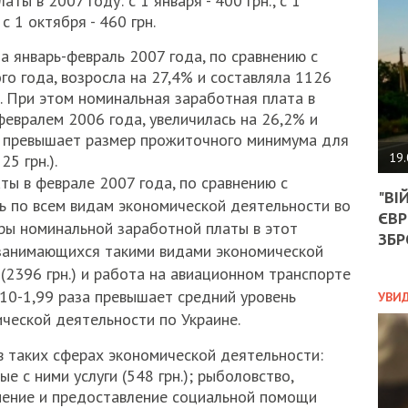
ы в 2007 году: с 1 января - 400 грн., с 1
АГЕ
, с 1 октября - 460 грн.
УГО
РОЗ
а январь-февраль 2007 года, по сравнению с
НА
 года, возросла на 27,4% и составляла 1126
ЗАК
а. При этом номинальная заработная плата в
февралем 2006 года, увеличилась на 26,2% и
5% превышает размер прожиточного минимума для
ЭКО
19.
5 грн.).
ы в феврале 2007 года, по сравнению с
ТРА
"ВІ
ОБГ
ь по всем видам экономической деятельности во
ЄВР
СКА
еры номинальной заработной платы в этот
САН
ЗБР
 занимающихся такими видами экономической
ПРО
(2396 грн.) и работа на авиационном транспорте
“ПІ
ПОТ
 2,10-1,99 раза превышает средний уровень
УВИ
ческой деятельности по Украине.
в таких сферах экономической деятельности:
ПОЛ
ые с ними услуги (548 грн.); рыболовство,
нение и предоставление социальной помощи
УКР