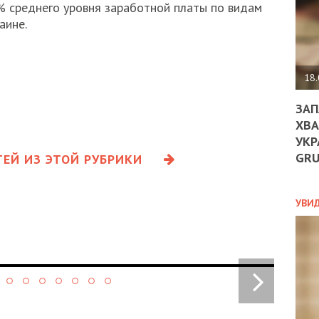
ДО
,6% среднего уровня заработной платы по видам
ЄС
аине.
ЗНИ
ЕКО
УГО
-
18.
ОРБ
ЗАП
ХВА
УКР
ПОЛ
GR
ЕЙ ИЗ ЭТОЙ РУБРИКИ
ПРО
ДОГ
УХИ
УВИ
ШАБ
ТА
НІК
НОВ
ПОД
СПР