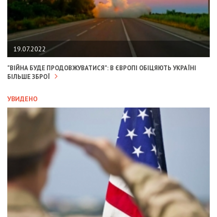
19.07.2022
"ВІЙНА БУДЕ ПРОДОВЖУВАТИСЯ": В ЄВРОПІ ОБІЦЯЮТЬ УКРАЇНІ
БІЛЬШЕ ЗБРОЇ
УВИДЕНО