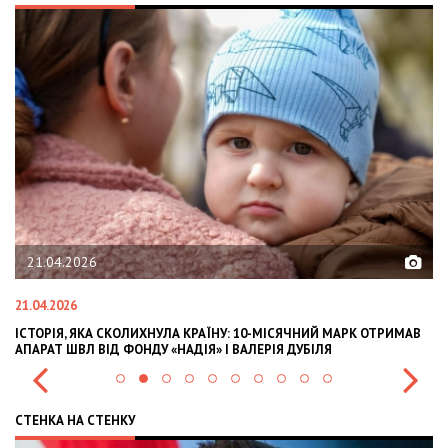
21.04.2026
21.04.2026
02
ІСТОРІЯ, ЯКА СКОЛИХНУЛА КРАЇНУ: 10-МІСЯЧНИЙ МАРК ОТРИМАВ
OL
АПАРАТ ШВЛ ВІД ФОНДУ «НАДІЯ» І ВАЛЕРІЯ ДУБІЛЯ
IN
СТЕНКА НА СТЕНКУ