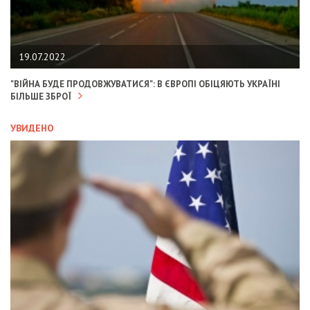
19.07.2022
"ВІЙНА БУДЕ ПРОДОВЖУВАТИСЯ": В ЄВРОПІ ОБІЦЯЮТЬ УКРАЇНІ
БІЛЬШЕ ЗБРОЇ
УВИДЕНО