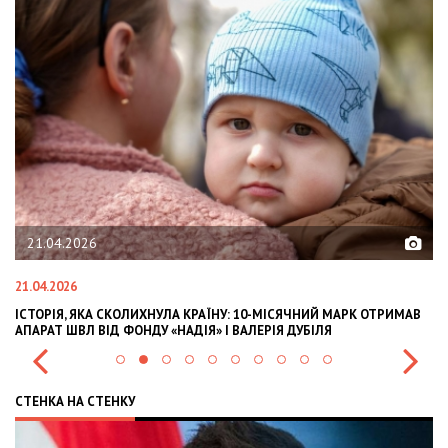
21.04.2026
21.04.2026
02
ІСТОРІЯ, ЯКА СКОЛИХНУЛА КРАЇНУ: 10-МІСЯЧНИЙ МАРК ОТРИМАВ
OL
АПАРАТ ШВЛ ВІД ФОНДУ «НАДІЯ» І ВАЛЕРІЯ ДУБІЛЯ
IN
СТЕНКА НА СТЕНКУ