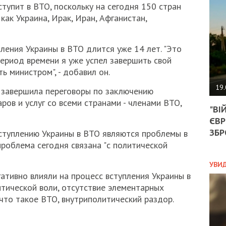
АГЕ
ступит в ВТО, поскольку на сегодня 150 стран
УГО
как Украина, Ирак, Иран, Афганистан,
РОЗ
НА
ЗАК
ления Украины в ВТО длится уже 14 лет. "Это
период времени я уже успел завершить свой
ть министром", - добавил он.
ЭКО
19.
а завершила переговоры по заключению
ТРА
ров и услуг со всеми странами - членами ВТО,
"ВІ
ОБГ
ЄВР
СКА
САН
ЗБР
ступлению Украины в ВТО являются проблемы в
ПРО
проблема сегодня связана "с политической
“ПІ
ПОТ
УВИ
ативно влияли на процесс вступления Украины в
итической воли, отсутствие элементарных
что такое ВТО, внутриполитический раздор.
ПОЛ
УКР