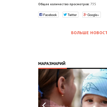
Общее количество просмотров:
735
Facebook
Twitter
Google+
БОЛЬШЕ НОВОСТ
МАРАЗМАРИЙ
17:25
ИЙ
ЦЬ
 ОТРИМАВ
У ВОЄННИХ