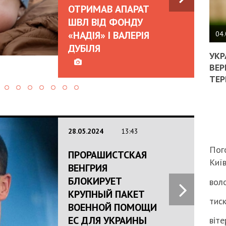
ОТРИМАВ АПАРАТ
ПОЛ
ШВЛ ВІД ФОНДУ
«НАДІЯ» І ВАЛЕРІЯ
ВИМ
04.
ЖОР
ДУБІЛЯ
РЕА
УКР
ВЛА
ВЕР
НА
ТЕР
ВБИ
ВІЙ
ТЦК
28.05.2024
13:43
Пог
ПРОРАШИСТСКАЯ
Киї
ВЕНГРИЯ
БЛОКИРУЕТ
воло
КРУПНЫЙ ПАКЕТ
тиск
ВОЕННОЙ ПОМОЩИ
ЕС ДЛЯ УКРАИНЫ
віте