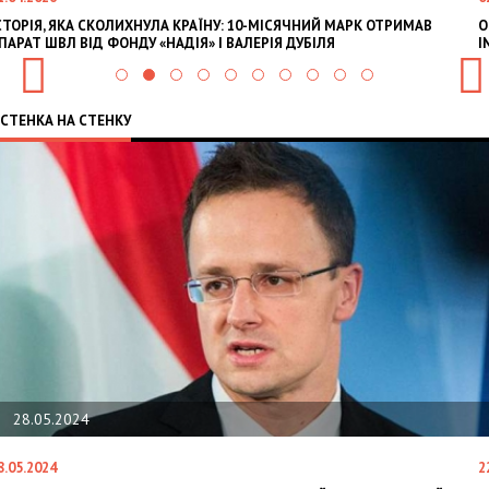
СТОРІЯ, ЯКА СКОЛИХНУЛА КРАЇНУ: 10-МІСЯЧНИЙ МАРК ОТРИМАВ
O
ПАРАТ ШВЛ ВІД ФОНДУ «НАДІЯ» І ВАЛЕРІЯ ДУБІЛЯ
I
СТЕНКА НА СТЕНКУ
28.05.2024
8.05.2024
2