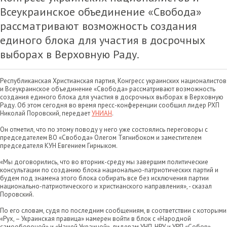
Всеукраинское объединение «Свобода»
рассматривают возможность создания
единого блока для участия в досрочных
выборах в Верховную Раду.
Республиканская Христианская партия, Конгресс украинских националистов
и Всеукраинское объединение «Свобода» рассматривают возможность
создания единого блока для участия в досрочных выборах в Верховную
Раду. Об этом сегодня во время пресс-конференции сообщил лидер РХП
Николай Поровский, передает
УНИАН
.
Он отметил, что по этому поводу у него уже состоялись переговоры с
председателем ВО «Свобода» Олегом Тягнибоком и заместителем
председателя КУН Евгением Гирныком.
«Мы договорились, что во вторник-среду мы завершим политические
консультации по созданию блока национально-патриотических партий и
будем под знамена этого блока собирать все без исключения партии
национально-патриотического и христианского направления», - сказал
Поровский.
По его словам, судя по последним сообщениям, в соответствии с которыми
«Рух, – Украинская правица» намерен войти в блок с «Народной
самообороной» и «Нашей Украиной», лидерам УНП, НРУ и УРП «Собор»