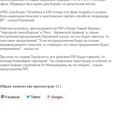
«флаг «Правицы» был нужен для борьбы за депутатские места».
«РХП, «Свобода» Тягнибока и КУН готовы этот флаг поднять и создать
блок националистических и христианских партий и пройти в следующую
ВР”, - сказал Поровский.
Отвечая на вопрос, присоединится ли РХП к блоку “Нашей Украины”,
“Народной самообороне” и “Руху – Украинской правица” в случае
поступлений предложений, Поровский сказал, что это будет зависеть “от
сути таких предложений”. “Если эти предложения будут на основе
индивидуального членства, то очевидно, что такое предложение будет
неприемлемо”, - сказал он.
При этом, по словам Поровского, все действия РХП будут зависеть “от
позиции ближайших партнеров”. “На сепаратные переговоры, в отличие от
наших бывших соратников по Меморандуму, мы не пойдем”, - сказал
председатель РХП.
Общее количество просмотров:
621
Facebook
Twitter
Google+