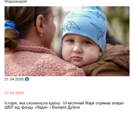
Маразмарий
21.04.2026
02
21.04.2026
02
Історія, яка сколихнула країну: 10-місячний Марк отримав апарат
Ol
ШВЛ від фонду «Надія» і Валерія Дубіля
In