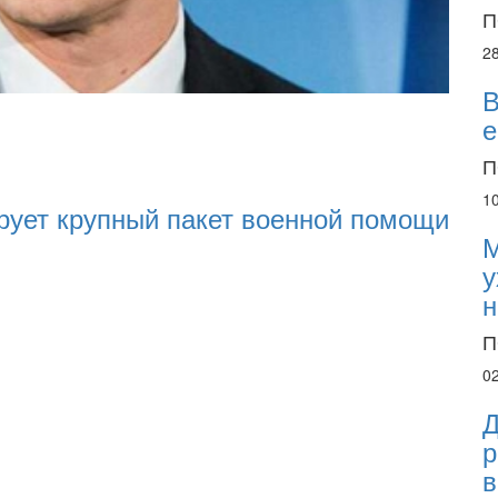
П
2
В
22.01.
е
22.0
П
16:25
1
рует крупный пакет военной помощи
Нац
М
разі
у
н
П
0
Д
р
в