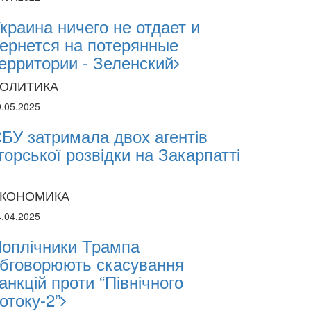
estments and Hedge Risks During War
краина ничего не отдает и
ернется на потерянные
ерритории - Зеленский
ОЛИТИКА
9.05.2025
БУ затримала двох агентів
горської розвідки на Закарпатті
КОНОМИКА
4.04.2025
оплічники Трампа
бговорюють скасування
анкцій проти “Північного
отоку-2”