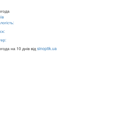
огода
їв
логість:
ск:
тер:
года на 10 днів від
sinoptik.ua