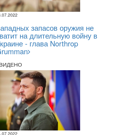
8.07.2022
ападных запасов оружия не
ватит на длительную войну в
краине - глава Northrop
Grumman
ВИДЕНО
2026
2.2026
sii Abasov: How Ukrainian Businesses Can 
4.07.2022