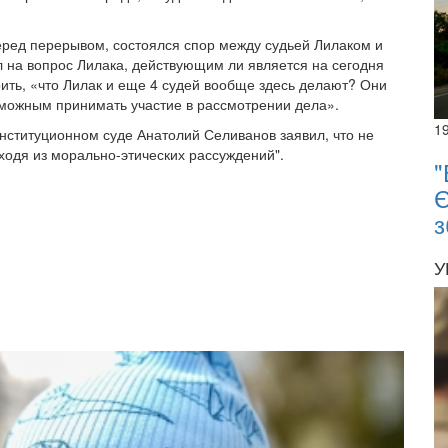
Перед перерывом, состоялся спор между судьей Лилаком и
л на вопрос Лилака, действующим ли является на сегодня
рить, «что Лилак и еще 4 судей вообще здесь делают? Они
зможным принимать участие в рассмотрении дела».
1
нституционном суде Анатолий Селиванов заявил, что не
ходя из морально-этических рассуждений".
"
Є
з
У