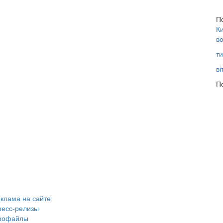
П
Ки
во
ти
ві
По
клама на сайте
ресс-релизы
рофайлы