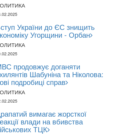
ОЛИТИКА
8.02.2025
ступ України до ЄС знищить
2024
кономіку Угорщини - Орбан
1.2024
ОЛИТИКА
0.02.2025
поліція лякає громадян погіршенням крим
ВС продовжує доганяти
 мобілізації поліціянтів на війну
хилянтів Шабуніна та Ніколова:
ові подробиці справ
ОЛИТИКА
2.02.2025
рапатий вимагає жорсткої
еакції влади на вбивства
ійськових ТЦК