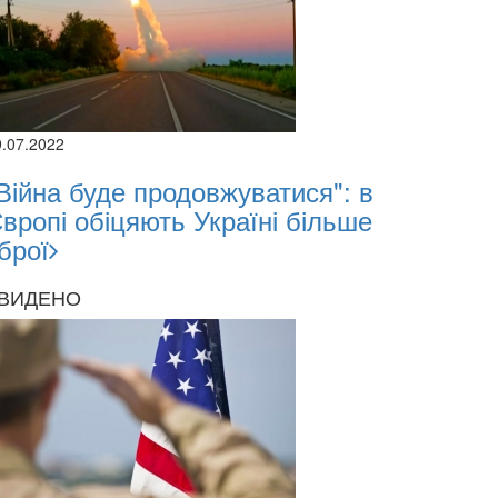
9.07.2022
Війна буде продовжуватися": в
вропі обіцяють Україні більше
брої
ВИДЕНО