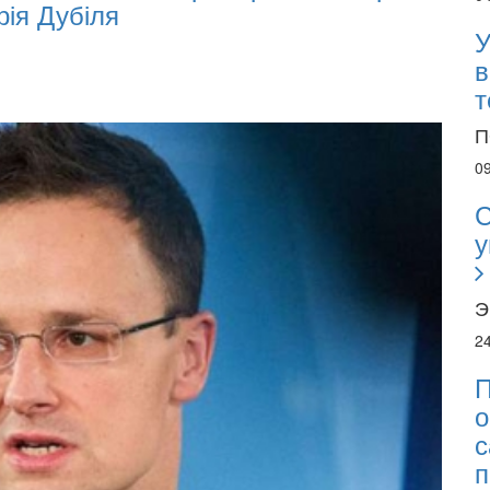
рія Дубіля
Inv
У
в
т
П
0
С
у
Э
2
П
о
с
п