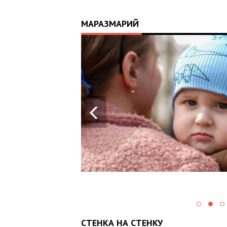
МАРАЗМАРИЙ
17:25
ИЙ
ЦЬ
 ОТРИМАВ
У ВОЄННИХ
Х В
СТЕНКА НА СТЕНКУ