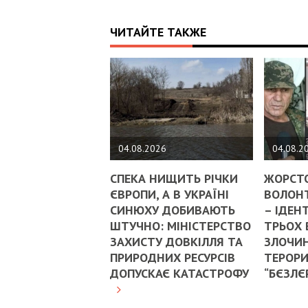
ЧИТАЙТЕ ТАКЖЕ
04.08.2026
04.08.2
СПЕКА НИЩИТЬ РІЧКИ
ЖОРСТ
ЄВРОПИ, А В УКРАЇНІ
ВОЛОНТ
СИНЮХУ ДОБИВАЮТЬ
– ІДЕН
ШТУЧНО: МІНІСТЕРСТВО
ТРЬОХ
ЗАХИСТУ ДОВКІЛЛЯ ТА
ЗЛОЧИН
ПРИРОДНИХ РЕСУРСІВ
ТЕРОРИ
ДОПУСКАЄ КАТАСТРОФУ
“БЄЗЛЄ