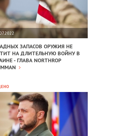
ЩИТЬ
НОМІКУ
РЩИНИ
07.2022
АН
АДНЫХ ЗАПАСОВ ОРУЖИЯ НЕ
ТИТ НА ДЛИТЕЛЬНУЮ ВОЙНУ В
АИНЕ - ГЛАВА NORTHROP
ИТИКА
10.02.2025
UMMAN
МВС
ДОВЖУЄ
АНЯТИ
ЛЯНТІВ
ДЕНО
УНІНА
ОЛОВА:
І
РОБИЦІ
АВ