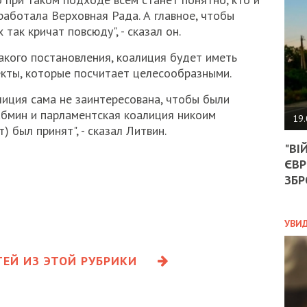
АГЕ
работала Верховная Рада. А главное, чтобы
УГО
так кричат повсюду", - сказал он.
РОЗ
НА
такого постановления, коалиция будет иметь
ЗАК
кты, которые посчитает целесообразными.
лиция сама не заинтересована, чтобы были
ЭКО
абмин и парламентская коалиция никоим
19.
 был принят", - сказал Литвин.
ТРА
"ВІ
ОБГ
ЄВР
СКА
САН
ЗБР
ПРО
“ПІ
ПОТ
УВИ
ЕЙ ИЗ ЭТОЙ РУБРИКИ
ПОЛ
УКР