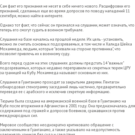
Сам факт его признания не несет в себе ничего нового. Расшифровки его
признаний, сделанных еще во время допросов по поводу нападений 11
сентября, можно найти в интернете.
Однако тот факт, что сейчас он признался на слушании, может означать, что
теперь его смогут судить в военном трибунале.
Слушания на базе начались на прошлой неделе. Их цель - установить,
можно ли считать основных подозреваемых, в том числе и Халида Шейха
Мохаммеда, людьми, которые "воевали на стороне противника", что
позволит привлечь их к военному суду.
Всего перед судом на этих слушаниях должны предстать 14 "важных"
подозреваемых, которых недавно переправили из секретных тюрем ЦРУ
за границей на Кубу. Мохаммеда называют основным из них.
Слушания в Гуантанамо проходят за закрытыми дверями. Пентагон
обнародовал стенограмму заседаний лишь частично, предварительно
переведя ее с арабского и исключив секретную информацию.
Тюрьма была создана на американской военной базе в Гуантанамо на
Кубе после вторжения в Афганистан в 2001 году. Она предназначалась для
содержания под стражей и допросов боевиков, сражавшихся против
международных сил.
Мировое сообщество неоднократно критиковало обращение с
заключенными в Гуантанамо, а также указывало на недопустимость
удерживать узников без суда и следствия.