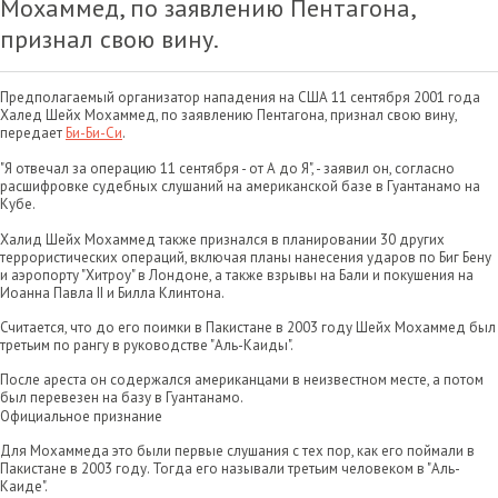
Мохаммед, по заявлению Пентагона,
признал свою вину.
Предполагаемый организатор нападения на США 11 сентября 2001 года
Халед Шейх Мохаммед, по заявлению Пентагона, признал свою вину,
передает
Би-Би-Си
.
"Я отвечал за операцию 11 сентября - от А до Я", - заявил он, согласно
расшифровке судебных слушаний на американской базе в Гуантанамо на
Кубе.
Халид Шейх Мохаммед также признался в планировании 30 других
террористических операций, включая планы нанесения ударов по Биг Бену
и аэропорту "Хитроу" в Лондоне, а также взрывы на Бали и покушения на
Иоанна Павла II и Билла Клинтона.
Считается, что до его поимки в Пакистане в 2003 году Шейх Мохаммед был
третьим по рангу в руководстве "Аль-Каиды".
После ареста он содержался американцами в неизвестном месте, а потом
был перевезен на базу в Гуантанамо.
Официальное признание
Для Мохаммеда это были первые слушания с тех пор, как его поймали в
Пакистане в 2003 году. Тогда его называли третьим человеком в "Аль-
Каиде".