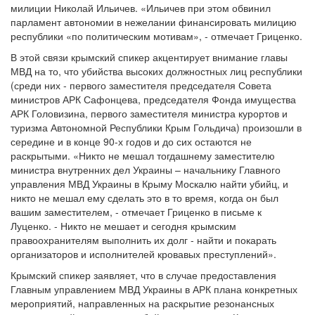
милиции Николай Ильичев. «Ильичев при этом обвинил
парламент автономии в нежелании финансировать милицию
республики «по политическим мотивам», - отмечает Гриценко.
В этой связи крымский спикер акцентирует внимание главы
МВД на то, что убийства высоких должностных лиц республики
(среди них - первого заместителя председателя Совета
министров АРК Сафонцева, председателя Фонда имущества
АРК Головизина, первого заместителя министра курортов и
туризма Автономной Республики Крым Гольдича) произошли в
середине и в конце 90-х годов и до сих остаются не
раскрытыми. «Никто не мешал тогдашнему заместителю
министра внутренних дел Украины – начальнику Главного
управления МВД Украины в Крыму Москалю найти убийц, и
никто не мешал ему сделать это в то время, когда он был
вашим заместителем, - отмечает Гриценко в письме к
Луценко. - Никто не мешает и сегодня крымским
правоохранителям выполнить их долг - найти и покарать
организаторов и исполнителей кровавых преступлений».
Крымский спикер заявляет, что в случае предоставления
Главным управлением МВД Украины в АРК плана конкретных
мероприятий, направленных на раскрытие резонансных