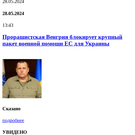
28.05.2024
2
28.05.2024
2
13:43
1
Прорашистская Венгрия блокирует крупный
пакет военной помощи ЕС для Украины
Сказано
подробнее
УВИДЕНО