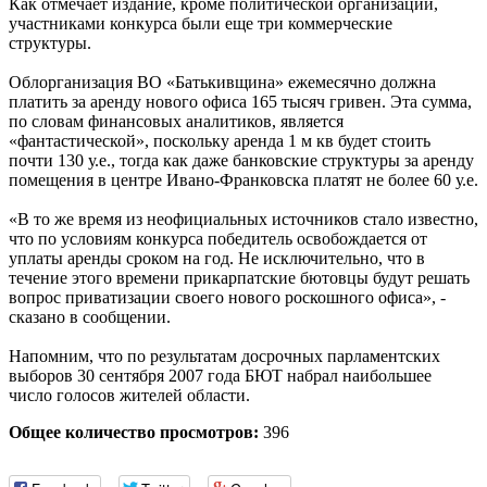
Как отмечает издание, кроме политической организации,
участниками конкурса были еще три коммерческие
структуры.
Облорганизация ВО «Батькивщина» ежемесячно должна
платить за аренду нового офиса 165 тысяч гривен. Эта сумма,
по словам финансовых аналитиков, является
«фантастической», поскольку аренда 1 м кв будет стоить
почти 130 у.е., тогда как даже банковские структуры за аренду
помещения в центре Ивано-Франковска платят не более 60 у.е.
«В то же время из неофициальных источников стало известно,
что по условиям конкурса победитель освобождается от
уплаты аренды сроком на год. Не исключительно, что в
течение этого времени прикарпатские бютовцы будут решать
вопрос приватизации своего нового роскошного офиса», -
сказано в сообщении.
Напомним, что по результатам досрочных парламентских
выборов 30 сентября 2007 года БЮТ набрал наибольшее
число голосов жителей области.
Общее количество просмотров:
396