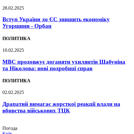
28.02.2025
Вступ України до ЄС знищить економіку
Угорщини - Орбан
ПОЛИТИКА
10.02.2025
МВС продовжує доганяти ухилянтів Шабуніна
та Ніколова: нові подробиці справ
ПОЛИТИКА
02.02.2025
Драпатий вимагає жорсткої реакції влади на
вбивства військових ТЦК
Погода
Київ