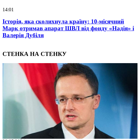
4:01
07:
Історія, яка сколихнула країну: 10-місячний
Ol
Марк отримав апарат ШВЛ від фонду «Надія» і
At
Валерія Дубіля
Du
СТЕНКА НА СТЕНКУ