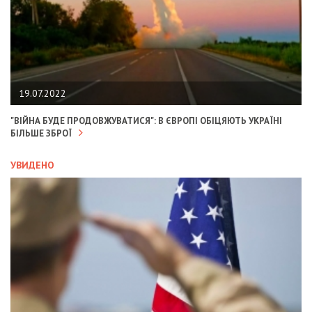
19.07.2022
"ВІЙНА БУДЕ ПРОДОВЖУВАТИСЯ": В ЄВРОПІ ОБІЦЯЮТЬ УКРАЇНІ
БІЛЬШЕ ЗБРОЇ
УВИДЕНО