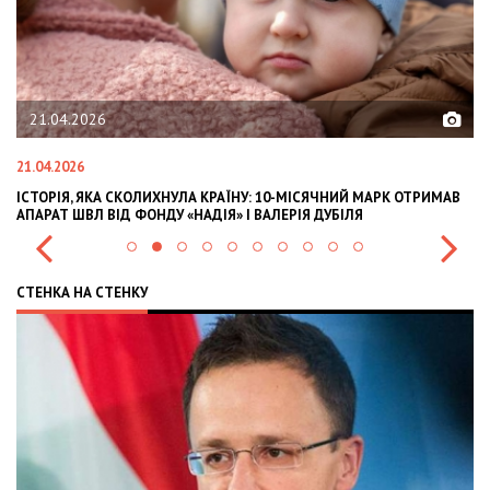
21.04.2026
21.04.2026
02
ІСТОРІЯ, ЯКА СКОЛИХНУЛА КРАЇНУ: 10-МІСЯЧНИЙ МАРК ОТРИМАВ
OL
АПАРАТ ШВЛ ВІД ФОНДУ «НАДІЯ» І ВАЛЕРІЯ ДУБІЛЯ
IN
СТЕНКА НА СТЕНКУ