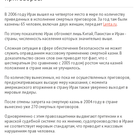
В 2006 году Ирак вышел на четвертое место в мире по количеству
приведенных в исполнение смертных приговоров. За год там были
казнены 65 человек, включая двух женщин, передает
Lenta.ru
.
По этому показателю Ирак обгоняют лишь Китай, Пакистан и Иран -
страны, численность населения которых значительно выше.
Сложная ситуация в сфере обеспечения безопасности не может
служить оправданием массовому применению смертной казни. В
доказательство своих слов они приводят тот факт, что с
шестикратным (по сравнению с 2005 годом) ростом числа казней
положение в стране никак не улучшилось.
По количеству вынесенных, но пока не осуществленных приговоров,
предусматривающих высшую меру наказания, с момента
американского вторжения в страну Ирак также уверенно выходит в
мировые лидеры.
После отмены запрета на смертную казнь в 2004 году в стране
вынесено уже 270 смертных приговоров.
Одновременно с этим правозащитники выдвигают претензии и к
иракской судебной системе: по их мнению, судопроизводство в Ираке
не соответствует мировым стандартам, что приводит к массовым
нарушениям прав человека.