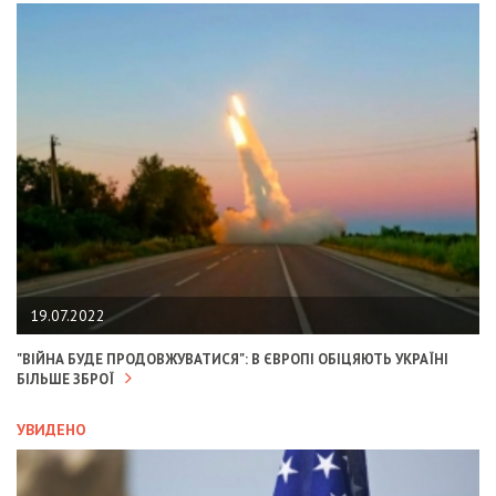
19.07.2022
"ВІЙНА БУДЕ ПРОДОВЖУВАТИСЯ": В ЄВРОПІ ОБІЦЯЮТЬ УКРАЇНІ
БІЛЬШЕ ЗБРОЇ
УВИДЕНО