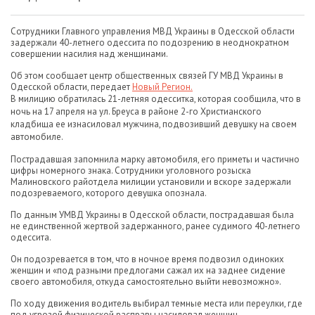
Сотрудники Главного управления МВД Украины в Одесской области
задержали 40-летнего одессита по подозрению в неоднократном
совершении насилия над женщинами.
Об этом сообщает центр общественных связей ГУ МВД Украины в
Одесской области, передает
Новый Регион.
В милицию обратилась 21-летняя одесситка, которая сообщила, что в
ночь на 17 апреля на ул. Бреуса в районе 2-го Христианского
кладбища ее изнасиловал мужчина, подвозивший девушку на своем
автомобиле.
Пострадавшая запомнила марку автомобиля, его приметы и частично
цифры номерного знака. Сотрудники уголовного розыска
Малиновского райотдела милиции установили и вскоре задержали
подозреваемого, которого девушка опознала.
По данным УМВД Украины в Одесской области, пострадавшая была
не единственной жертвой задержанного, ранее судимого 40-летнего
одессита.
Он подозревается в том, что в ночное время подвозил одиноких
женщин и «под разными предлогами сажал их на заднее сидение
своего автомобиля, откуда самостоятельно выйти невозможно».
По ходу движения водитель выбирал темные места или переулки, где
под угрозой физической расправы насиловал женщин.