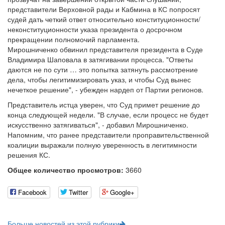
представители Верховной рады и Кабмина в КС попросят
судей дать четкий ответ относительно конституционности/
неконституционности указа президента о досрочном
прекращении полномочий парламента.
Мирошниченко обвинил представителя президента в Суде
Владимира Шаповала в затягивании процесса. "Ответы
даются не по сути … это попытка затянуть рассмотрение
дела, чтобы легитимизировать указ, и чтобы Суд вынес
нечеткое решение", - убежден нардеп от Партии регионов.
Представитель истца уверен, что Суд примет решение до
конца следующей недели. "В случае, если процесс не будет
искусственно затягиваться", - добавил Мирошниченко.
Напомним, что ранее представители проправительственной
коалиции выражали полную уверенность в легитимности
решения КС.
Общее количество просмотров:
3660
Facebook
Twitter
Google+
Больше новостей из этой рубрики