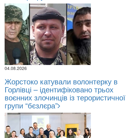
04.08.2026
Жорстоко катували волонтерку в
Горлівці – ідентифіковано трьох
воєнних злочинців із терористичної
групи “бєзлєра”