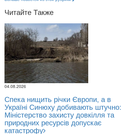
Читайте Также
04.08.2026
Спека нищить річки Європи, а в
Україні Синюху добивають штучно:
Міністерство захисту довкілля та
природних ресурсів допускає
катастрофу