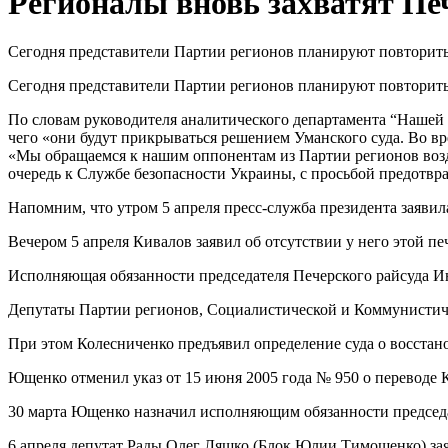
Регионалы вновь захватят Пе
Сегодня представители Партии регионов планируют повторить
Сегодня представители Партии регионов планируют повторить
По словам руководителя аналитического департамента “Нашей
чего «они будут прикрываться решением Уманского суда. Во вр
«Мы обращаемся к нашим оппонентам из Партии регионов возд
очередь к Службе безопасности Украины, с просьбой предотвра
Напомним, что утром 5 апреля пресс-служба президента заявил
Вечером 5 апреля Кивалов заявил об отсутствии у него этой пе
Исполняющая обязанности председателя Печерского райсуда Ин
Депутаты Партии регионов, Социалистической и Коммунистич
При этом Колесниченко предъявил определение суда о восстанов
Ющенко отменил указ от 15 июня 2005 года № 950 о переводе 
30 марта Ющенко назначил исполняющим обязанности председ
6 апреля депутат Рады Олег Ляшко (Блок Юлии Тимошенко) зая