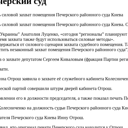
черский суд
 силовой захват помещения Печерского районного суда Киева
 силовой захват помещения Печерского районного суда Киева. 
 Украины” Анатолия Луценко, «сегодня “регионалы” планируют п
емя захвата также будут использоваться силовые методы».
ержаться от силового сценария захвата судебного помещения. 
тить незаконный захват помещения Печерского районного суда”, 
а о захвате депутатом Сергеем Киваловым (фракция Партии реги
чати.
на Отрош заявила о захвате её служебного кабинета Колесничен
еской партий совершили штурм дверей кабинета Отрош.
лении его в должности председателя, а также показал печать Пе
Колесниченко на должность судьи Печерского районного суда Ки
ателя Печерского суда Киева Инну Отрош.
вил, что оригинал печати Печерского суда находится у Отрош.