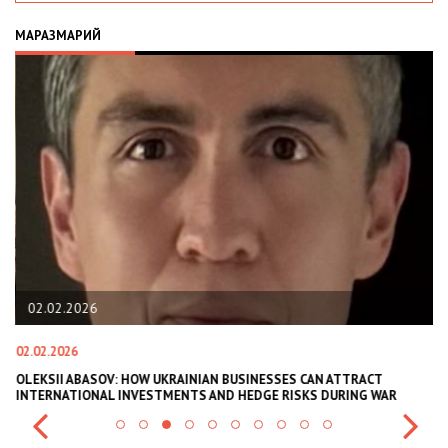
МАРАЗМАРИЙ
02.02.2026
02.02.2026
11
В
OLEKSII ABASOV: HOW UKRAINIAN BUSINESSES CAN ATTRACT
В
INTERNATIONAL INVESTMENTS AND HEDGE RISKS DURING WAR
В