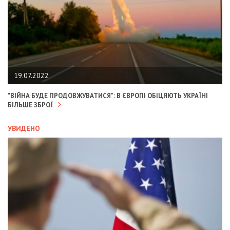
19.07.2022
"ВІЙНА БУДЕ ПРОДОВЖУВАТИСЯ": В ЄВРОПІ ОБІЦЯЮТЬ УКРАЇНІ
БІЛЬШЕ ЗБРОЇ
УВИДЕНО