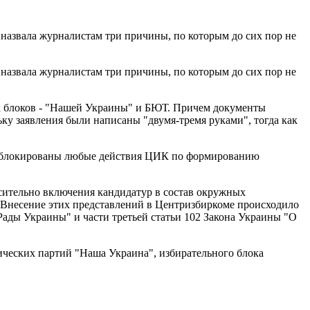
азвала журналистам три причины, по которым до сих пор не
азвала журналистам три причины, по которым до сих пор не
ух блоков - "Нашей Украины" и БЮТ. Причем документы
ку заявления были написаны "двумя-тремя руками", тогда как
 заблокированы любые действия ЦИК по формированию
сительно включения кандидатур в состав окружных
 Внесение этих представлений в Центризбиркоме происходило
Рады Украины" и части третьей статьи 102 Закона Украины "О
ических партий "Наша Украина", избирательного блока