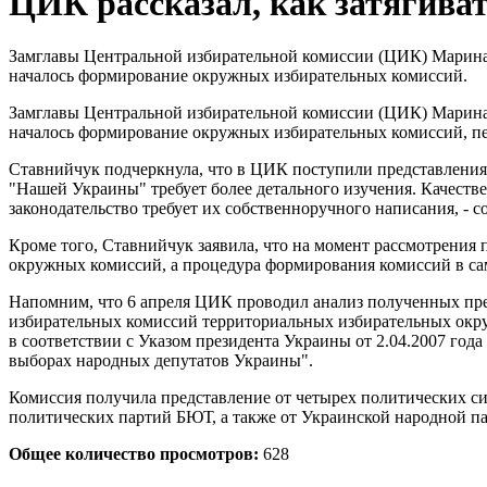
ЦИК рассказал, как затягива
Замглавы Центральной избирательной комиссии (ЦИК) Марина 
началось формирование окружных избирательных комиссий.
Замглавы Центральной избирательной комиссии (ЦИК) Марина 
началось формирование окружных избирательных комиссий, п
Ставнийчук подчеркнула, что в ЦИК поступили представления
"Нашей Украины" требует более детального изучения. Качеств
законодательство требует их собственноручного написания, - 
Кроме того, Ставнийчук заявила, что на момент рассмотрени
окружных комиссий, а процедура формирования комиссий в сам
Напомним, что 6 апреля ЦИК проводил анализ полученных пре
избирательных комиссий территориальных избирательных окру
в соответствии с Указом президента Украины от 2.04.2007 го
выборах народных депутатов Украины".
Комиссия получила представление от четырех политических си
политических партий БЮТ, а также от Украинской народной п
Общее количество просмотров:
628