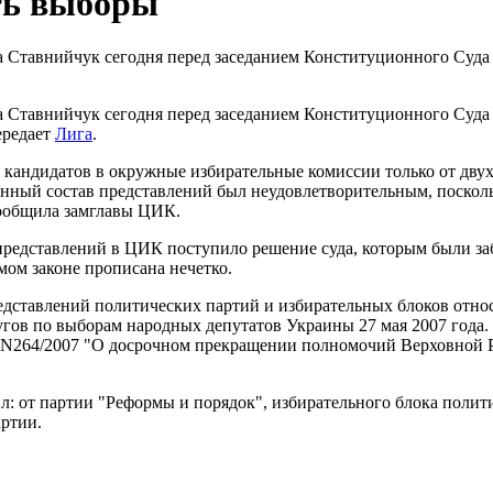
ть выборы
Ставнийчук сегодня перед заседанием Конституционного Суда н
Ставнийчук сегодня перед заседанием Конституционного Суда н
ередает
Лига
.
 кандидатов в окружные избирательные комиссии только от дв
енный состав представлений был неудовлетворительным, посколь
сообщила замглавы ЦИК.
я представлений в ЦИК поступило решение суда, которым были
ом законе прописана нечетко.
дставлений политических партий и избирательных блоков отно
гов по выборам народных депутатов Украины 27 мая 2007 года.
да N264/2007 "О досрочном прекращении полномочий Верховной 
л: от партии "Реформы и порядок", избирательного блока полит
артии.