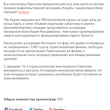
Все кинотеатры Пакистана прекратили работу в знак протеста против
провала правительственной программы борьбы с видеопиратством,
передает
Lenta.ru
.
"Мы будем закрывать все 300 кинотеатров страны на один день до
конца марта, а затем объявим недельную забастовку в апреле, -
прокомментировал ситуацию представитель ассоциации
кинопрокатчиков Надим Мандвивалла. - Нам нужна гарантированная
защита для нормального функционирования нашего бизнеса".
Руководство ассоциации беспокоит тот факт, что крайне популярные,
но запрещенные с 1965 года в стране индийские фильмы, свободно
продаются на черном рынке. Пакистанские же фильмы и
незначительная часть западных привлекают все меньше внимания
зрителей.
С середины 70-х годов количество кинотеатров в Пакистане
уменьшилось в два раза. Ассоциация кинопрокатчиков уверена, что
если ситуация не будет улучшаться, кинобизнес будет поставлен на
грань выживания.
Общее количество просмотров:
905
Facebook
Twitter
Google+