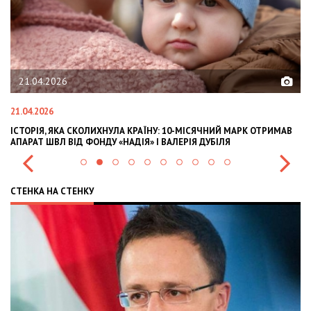
6
02.02.2026
02.02.2026
КА СКОЛИХНУЛА КРАЇНУ: 10-МІСЯЧНИЙ МАРК ОТРИМАВ
OLEKSII ABASOV:
 ВІД ФОНДУ «НАДІЯ» І ВАЛЕРІЯ ДУБІЛЯ
INTERNATIONAL 
СТЕНКА НА СТЕНКУ