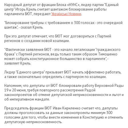
Народный депутат от фракции Блока «НУНС», лидер партии "Единый
центр" Игорь Криль считает шантажом блокирование работы
парламента БЮТ, передают
Українські Новини
.
"Блокирование трибуны с требованием о 300 голосах - это очередной
шантаж", - сказал Криль.
При это депутат отмечает, что БЮТ мог договориться с Партией
регионов о создании новой коалиции.
"Фактически заявления БЮТ - это начало легализации "гражданского
брака" с Партией регионов, ведь только таким образом Тимошенко
может собрать конституционное большинство в парламенте", -
заявляет Криль.
Лидер "Единого центра" призывает БЮТ начать эффективно работать,
а также окончательно определить с партнером по коалиции.
Напомним, что депутаты от БЮТ блокировали работу Верховной Рады
19 и 20 июня, требуя повторного рассмотрения Радой
законопроектов об отмене депутатской неприкосновенности и льгот и
об императивном мандате.
Председатель фракции БЮТ Иван Кириленко считает что, депутаты
должны проголосовать за данные законопроекты минимум 300
голосами для того, чтобы внести изменения в Конституцию и отменить
депутатскую неприкосновенность.