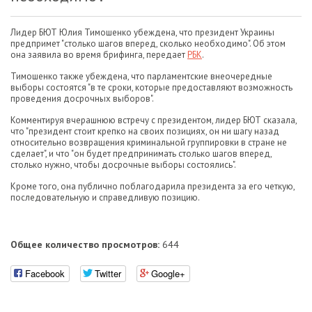
Лидер БЮТ Юлия Тимошенко убеждена, что президент Украины
предпримет "столько шагов вперед, сколько необходимо". Об этом
она заявила во время брифинга, передает
РБК
.
Тимошенко также убеждена, что парламентские внеочередные
выборы состоятся "в те сроки, которые предоставляют возможность
проведения досрочных выборов".
Комментируя вчерашнюю встречу с президентом, лидер БЮТ сказала,
что "президент стоит крепко на своих позициях, он ни шагу назад
относительно возвращения криминальной группировки в стране не
сделает", и что "он будет предпринимать столько шагов вперед,
столько нужно, чтобы досрочные выборы состоялись".
Кроме того, она публично поблагодарила президента за его четкую,
последовательную и справедливую позицию.
Общее количество просмотров:
644
Facebook
Twitter
Google+