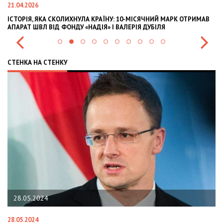
21.04.2026
02
ІСТОРІЯ, ЯКА СКОЛИХНУЛА КРАЇНУ: 10-МІСЯЧНИЙ МАРК ОТРИМАВ
OL
АПАРАТ ШВЛ ВІД ФОНДУ «НАДІЯ» І ВАЛЕРІЯ ДУБІЛЯ
IN
СТЕНКА НА СТЕНКУ
28.05.2024
28.05.2024
22