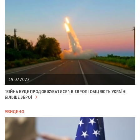
19.07.2022
"ВІЙНА БУДЕ ПРОДОВЖУВАТИСЯ": В ЄВРОПІ ОБІЦЯЮТЬ УКРАЇНІ
БІЛЬШЕ ЗБРОЇ
УВИДЕНО