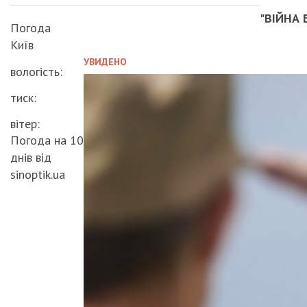
"ВІЙНА 
Погода
Київ
УВИДЕНО
вологість:
тиск:
вітер:
Погода на 10
днів від
sinoptik.ua