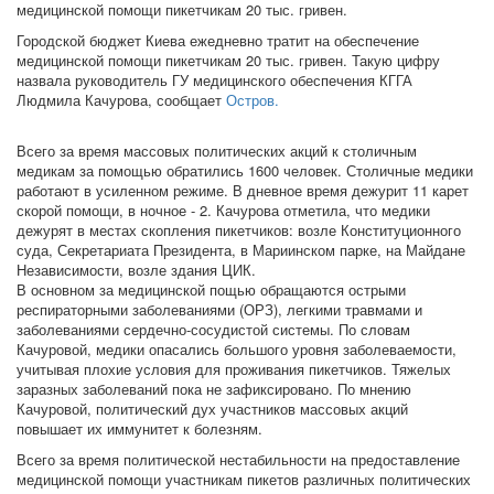
медицинской помощи пикетчикам 20 тыс. гривен.
Городской бюджет Киева ежедневно тратит на обеспечение
медицинской помощи пикетчикам 20 тыс. гривен. Такую цифру
назвала руководитель ГУ медицинского обеспечения КГГА
Людмила Качурова, сообщает
Остров.
Всего за время массовых политических акций к столичным
медикам за помощью обратились 1600 человек. Столичные медики
работают в усиленном режиме. В дневное время дежурит 11 карет
скорой помощи, в ночное - 2. Качурова отметила, что медики
дежурят в местах скопления пикетчиков: возле Конституционного
суда, Секретариата Президента, в Мариинском парке, на Майдане
Независимости, возле здания ЦИК.
В основном за медицинской пощью обращаются острыми
респираторными заболеваниями (ОРЗ), легкими травмами и
заболеваниями сердечно-сосудистой системы. По словам
Качуровой, медики опасались большого уровня заболеваемости,
учитывая плохие условия для проживания пикетчиков. Тяжелых
заразных заболеваний пока не зафиксировано. По мнению
Качуровой, политический дух участников массовых акций
повышает их иммунитет к болезням.
Всего за время политической нестабильности на предоставление
медицинской помощи участникам пикетов различных политических