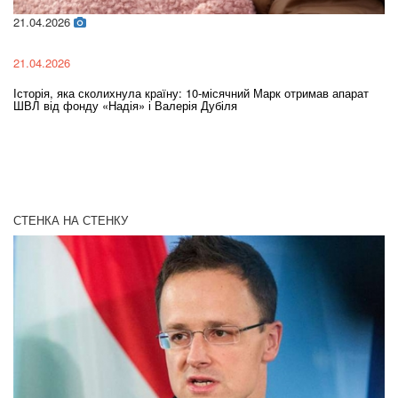
21.04.2026
02
21.04.2026
02
Історія, яка сколихнула країну: 10-місячний Марк отримав апарат
Ol
ШВЛ від фонду «Надія» і Валерія Дубіля
In
СТЕНКА НА СТЕНКУ