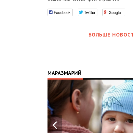
Facebook
Twitter
Google+
БОЛЬШЕ НОВОСТ
МАРАЗМАРИЙ
17:25
ИЙ
ЦЬ
 ОТРИМАВ
У ВОЄННИХ
Х В