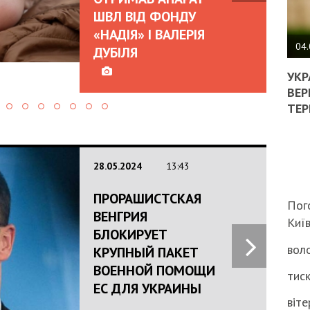
ШВЛ ВІД ФОНДУ
ПОЛ
«НАДІЯ» І ВАЛЕРІЯ
ВИМ
04.
ДУБІЛЯ
ЖОР
РЕА
УКР
ВЛА
ВЕР
НА
ТЕР
ВБИ
ВІЙ
ТЦК
28.05.2024
13:43
ПРОРАШИСТСКАЯ
Пог
ВЕНГРИЯ
Киї
БЛОКИРУЕТ
воло
КРУПНЫЙ ПАКЕТ
ВОЕННОЙ ПОМОЩИ
тиск
ЕС ДЛЯ УКРАИНЫ
віте