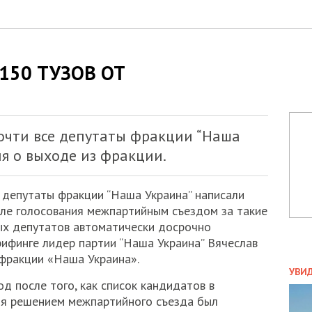
150 ТУЗОВ ОТ
почти все депутаты фракции “Наша
я о выходе из фракции.
е депутаты фракции “Наша Украина” написали
сле голосования межпартийным съездом за такие
ых депутатов автоматически досрочно
рифинге лидер партии “Наша Украина” Вячеслав
фракции «Наша Украина».
ПОЛ
УВИ
од после того, как список кандидатов в
ЗАТ
ня решением межпартийного съезда был
ДВО