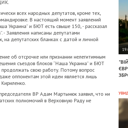
АГЕ
ЦИК.
УГО
ически всех народных депутатов, кроме тех,
РОЗ
НА
омандировке. В настоящий момент заявлений
ЗАК
ша Украина” и БЮТ есть свыше 150, - рассказал
. - Заявления написаны депутатами
х, на депутатских бланках с датой и личной
ЭКО
19.
шение об отсрочке или признании нелегитимным
ТРА
"ВІ
ОБГ
решения съездов блоков “Наша Украина” и БЮТ
ЄВР
СКА
 продолжать свою работу. Потому вопрос
САН
ЗБР
даже оппонентам этой идеи является лишь
ПРО
 Кириленко.
“ПІ
ПОТ
УВИ
председателя ВР Адам Мартынюк заявил, что ни
атских полномочий в Верховную Раду не
ПОЛ
УКР