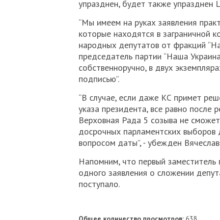
упразднен, будет также упразднен 
“Мы имеем на руках заявления практ
которые находятся в заграничной к
народных депутатов от фракций “На
председатель партии “Наша Украина”
собственноручно, в двух экземпляра
подписью”.
“В случае, если даже КС примет ре
указа президента, все равно после 
Верховная Рада 5 созыва не сможет
досрочных парламентских выборов 
вопросом даты”, - убежден Вячеслав
Напомним, что первый заместитель 
одного заявления о сложении депут
поступало.
Общее количество просмотров:
638