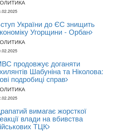
ОЛИТИКА
8.02.2025
ступ України до ЄС знищить
кономіку Угорщини - Орбан
ОЛИТИКА
0.02.2025
ВС продовжує доганяти
хилянтів Шабуніна та Ніколова:
ові подробиці справ
ОЛИТИКА
2.02.2025
рапатий вимагає жорсткої
еакції влади на вбивства
ійськових ТЦК