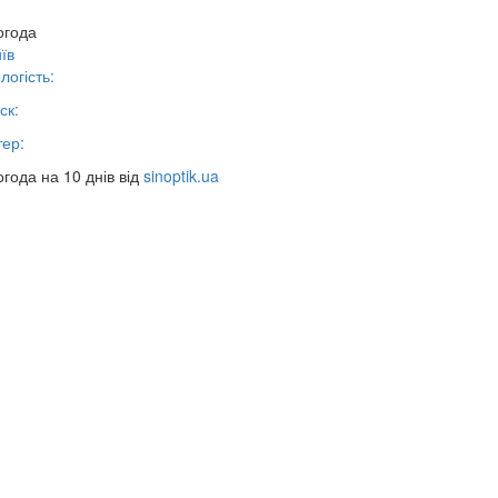
огода
їв
логість:
ск:
тер:
года на 10 днів від
sinoptik.ua