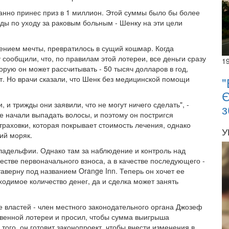
данно принес приз в 1 миллион. Этой суммы было бы более
ды по уходу за раковым больным - Шенку на эти цели
нением мечты, превратилось в сущий кошмар. Когда
сообщили, что, по правилам этой лотереи, все деньги сразу
1
орую он может рассчитывать - 50 тысяч долларов в год,
т. Но врачи сказали, что Шенк без медицинской помощи
"
Є
 и трижды они заявили, что не могут ничего сделать", -
з
е начали выпадать волосы, и поэтому он постригся
раховки, которая покрывает стоимость лечения, однако
У
ий моряк.
иладельфии. Однако там за наблюдение и контроль над
естве первоначального взноса, а в качестве последующего -
аверну под названием Orange Inn. Теперь он хочет ее
бходимое количество денег, да и сделка может занять
властей - член местного законодательного органа Джозеф
твенной лотереи и просил, чтобы сумма выигрыша
ого, он готовит законопроект, чтобы внести изменения в