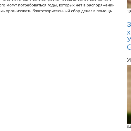
ого могут потребоваться годы, которых нет в распоряжении
мочь организовать благотворительный сбор денег в помощь
1
З
х
У
У
0