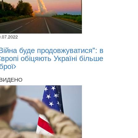
9.07.2022
Війна буде продовжуватися": в
вропі обіцяють Україні більше
брої
ВИДЕНО