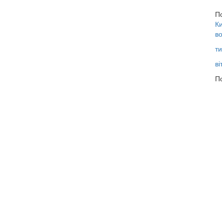
П
Ки
во
ти
ві
По