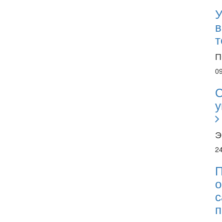
У
в
т
П
0
С
у
Э
2
П
о
с
п