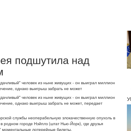
ея подшутила над
м
удачливый" человек из ныне живущих - он выиграл миллион
лечение, однако выигрыш забрать не может
удачливый" человек из ныне живущих - он выиграл миллион
У
лечение, однако выигрыш забрать не может, передает
орской службы неоперабельную злокачественную опухоль в
в родном городе Нэйплз (штат Нью-Йорк), где друзья
" моментальные лотерейные билеты.