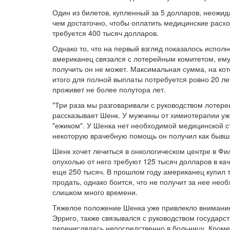
Один из билетов, купленный за 5 долларов, неожи
чем достаточно, чтобы оплатить медицинские расхо
требуется 400 тысяч долларов.
Однако то, что на первый взгляд показалось испол
американец связался с лотерейным комитетом, ему 
получить он не может. Максимальная сумма, на кот
итого для полной выплаты потребуется ровно 20 ле
проживет не более полутора лет.
"Три раза мы разговаривали с руководством лотереи,
рассказывает Шенк. У мужчины от химиотерапии уж
"ежиком". У Шенка нет необходимой медицинской ст
некоторую врачебную помощь он получил как бывш
Шенк хочет лечиться в онкологическом центре в Ф
опухолью от него требуют 125 тысяч долларов в кач
еще 250 тысяч. В прошлом году американец купил т
продать, однако боится, что не получит за нее нео
слишком много времени.
Тяжелое положение Шенка уже привлекло внимание 
Эрриго, также связывался с руководством государс
перечислялась непосредственно в больницу. Кроме т