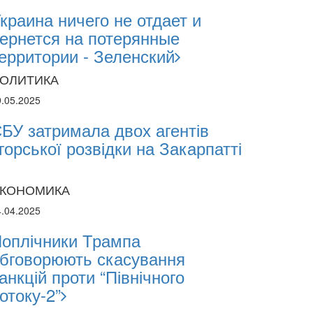
краина ничего не отдает и
ернется на потерянные
ерритории - Зеленский
ОЛИТИКА
9.05.2025
БУ затримала двох агентів
горської розвідки на Закарпатті
КОНОМИКА
4.04.2025
оплічники Трампа
бговорюють скасування
анкцій проти “Північного
отоку-2”