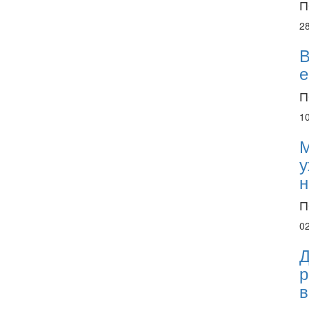
П
2
В
е
П
1
М
у
н
П
0
Д
р
в