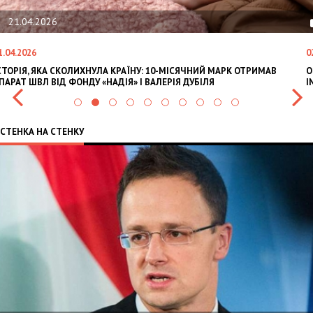
21.04.2026
1.04.2026
0
СТОРІЯ, ЯКА СКОЛИХНУЛА КРАЇНУ: 10-МІСЯЧНИЙ МАРК ОТРИМАВ
O
ПАРАТ ШВЛ ВІД ФОНДУ «НАДІЯ» І ВАЛЕРІЯ ДУБІЛЯ
I
СТЕНКА НА СТЕНКУ