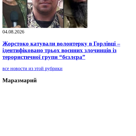
04.08.2026
Жорстоко катували волонтерку в Горлівці –
ідентифіковано трьох воєнних злочинців із
терористичної групи “бєзлєра”
все новости из этой рубрики
Маразмарий