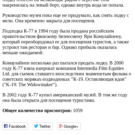
накренилась на левый борт, однако внутрь вода не попала.
Руководство музея пока еще не придумало, как снять лодку с
мели. Она временно закрыта для посещения.
Подлодка К-77 в 1994 году была продана российским
правительством финскому бизнесмену Яри Комулайнену,
который переоборудовал ее для посещения туристов, а также
устроил там ресторан и бар. Однако прибыль оказалась
меньше ожидаемой.
Комаулайнен несколько раз пытался продать лодку. В 2000
году К-77 взяла напрокат компания Intermedia Film Equities
Ltd. для съемок ставшего впоследствии знаменитым фильма о
советских моряках-подводниках "К-19. Оставляющая вдов"
("K-19: The Widowmaker").
В 2002 году К-77 купил американский музей. В том же году
она была открыта для посещения туристами.
Общее количество просмотров:
1059
Facebook
Twitter
Google+