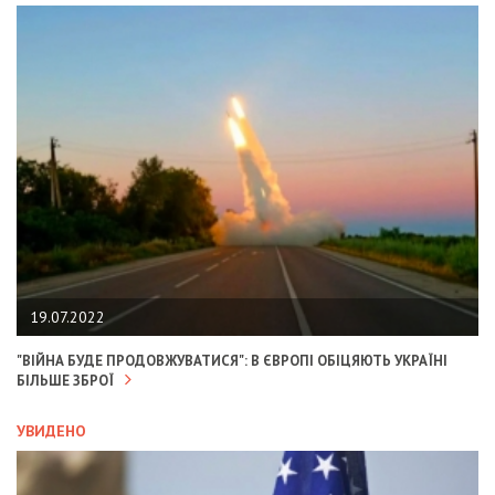
19.07.2022
"ВІЙНА БУДЕ ПРОДОВЖУВАТИСЯ": В ЄВРОПІ ОБІЦЯЮТЬ УКРАЇНІ
БІЛЬШЕ ЗБРОЇ
УВИДЕНО