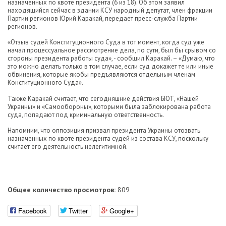
назначенных по квоте президента (6 из 18). Об этом заявил
находящийся сейчас в здании КСУ народный депутат, член фракции
Партии регионов Юрий Каракай, передает пресс-служба Партии
регионов.
«Отзыв судей Конституционного Суда в тот момент, когда суд уже
начал процессуальное рассмотрение дела, по сути, был бы срывом со
стороны президента работы суда», - сообщил Каракай. – «Думаю, что
это можно делать только в том случае, если суд докажет те или иные
обвинения, которые якобы предъявляются отдельным членам
Конституционного Суда».
Также Каракай считает, что сегодняшние действия БЮТ, «Нашей
Украины» и «Самообороны», которыми была заблокирована работа
суда, попадают под криминальную ответственность.
Напомним, что оппозиция призвал президента Украины отозвать
назначенных по квоте президента судей из состава КСУ, поскольку
считает его деятельность нелегитимной.
Общее количество просмотров:
809
Facebook
Twitter
Google+