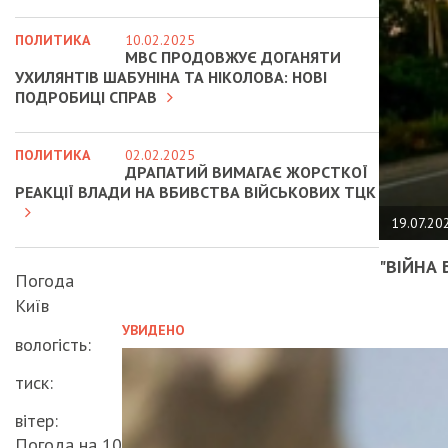
ПОЛИТИКА
10.02.2025
МВС ПРОДОВЖУЄ ДОГАНЯТИ
УХИЛЯНТІВ ШАБУНІНА ТА НІКОЛОВА: НОВІ
ПОДРОБИЦІ СПРАВ
ПОЛИТИКА
02.02.2025
ДРАПАТИЙ ВИМАГАЄ ЖОРСТКОЇ
РЕАКЦІЇ ВЛАДИ НА ВБИВСТВА ВІЙСЬКОВИХ ТЦК
19.07.20
"ВІЙНА 
Погода
Київ
УВИДЕНО
вологість:
тиск:
вітер:
Погода на 10