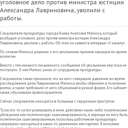
уголовное дело против министра юстиции
Александра Лавриновича, уволили с
работы.
Следователя прокуратуры города Киева Анатолия Матиоса, который
возбудил уголовное дело против министра юстиции Александра
Лавриновича, уволили с работы. Об этом он заявил в интервью «5 каналу».
По словам Матиоса, решение о его увольнении приняли накануне во время
коллегии.
Вместе с тем никакого письменного сообщения об увольнении ему пока не
поступало. О нем Матиос узнал от сотрудников прокуратуры.
Следователь также признался, что на него совершали давление во время
расследования дела Лавриновича. Матиоса якобы обвиняли в получении
взятки, а также требовали от него объяснений в резкой форме. Его кабинет
также обыскивали правоохранители.
Сейчас следователь находится в больнице с сердечным приступом.
"Если кто-то хотел усматривать в моих действиях какие-либо политические
убеждения или политическую заангажированность, я априори не могу быть
политически заангажированным, поскольку работникам прокуратуры
запрещено находиться в каких-то движениях или партиях. Я исполнил