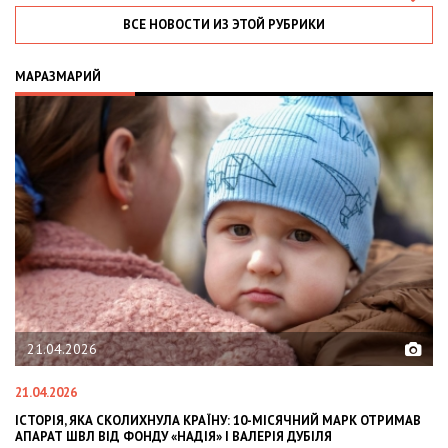
ВСЕ НОВОСТИ ИЗ ЭТОЙ РУБРИКИ
МАРАЗМАРИЙ
21.04.2026
21.04.2026
02
ІСТОРІЯ, ЯКА СКОЛИХНУЛА КРАЇНУ: 10-МІСЯЧНИЙ МАРК ОТРИМАВ
OL
АПАРАТ ШВЛ ВІД ФОНДУ «НАДІЯ» І ВАЛЕРІЯ ДУБІЛЯ
IN