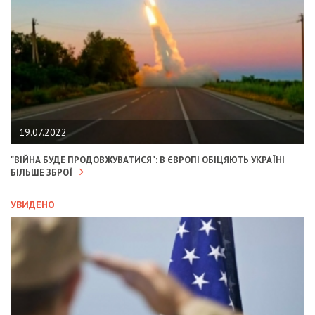
19.07.2022
"ВІЙНА БУДЕ ПРОДОВЖУВАТИСЯ": В ЄВРОПІ ОБІЦЯЮТЬ УКРАЇНІ
БІЛЬШЕ ЗБРОЇ
УВИДЕНО