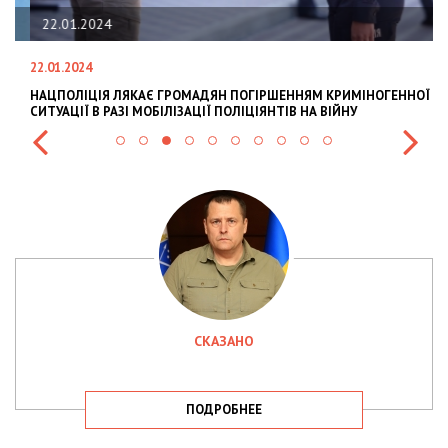
22.01.2024
22.01.2024
28
НАЦПОЛІЦІЯ ЛЯКАЄ ГРОМАДЯН ПОГІРШЕННЯМ КРИМІНОГЕННОЇ
У
СИТУАЦІЇ В РАЗІ МОБІЛІЗАЦІЇ ПОЛІЦІЯНТІВ НА ВІЙНУ
С
СКАЗАНО
ПОДРОБНЕЕ