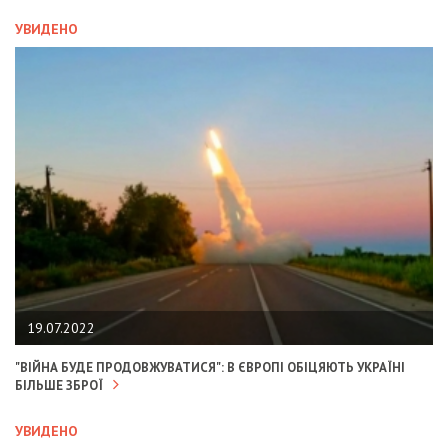
УВИДЕНО
19.07.2022
"ВІЙНА БУДЕ ПРОДОВЖУВАТИСЯ": В ЄВРОПІ ОБІЦЯЮТЬ УКРАЇНІ
БІЛЬШЕ ЗБРОЇ
УВИДЕНО