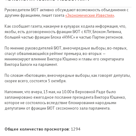
Руководители БЮТ активно обсуждают возможность объединения с
другими фракциями, пишет газета
«Экономические Известия»
.
Как сообщает газета, накануне в кулуарах ходила информация, что,
якобы, есть договоренность фракции БЮТ с КПУ, Блоком Литвина,
большей частью фракции Блока «НУНС» и частью Партии регионов.
По мнению руководителей БЮТ, внеочередные выборы, во-первых,
спасут обваливающийся рейтинг премьера, во-вторых —
минимизируют влияние Виктора Ющенко и главы его секретариата
Виктора Балоги на парламент.
По словам «бютовцев», внеочередные выборы, как говорят депутаты,
скорее всего, состоятся 5 октября.
Напомним, что вчера, 13 мая, на 10.00 в Верховной Раде было
запланировано ежегодное послание президента Виктора Ющенко,
которое не состоялось вследствие блокирования народными
депутатами от фракции БЮТ сессионного зала парламента.
Общее количество просмотров:
1294