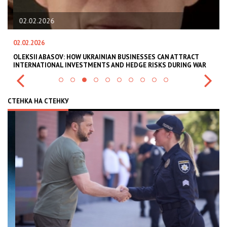
02.02.2026
02.02.2026
11
В
OLEKSII ABASOV: HOW UKRAINIAN BUSINESSES CAN ATTRACT
В
INTERNATIONAL INVESTMENTS AND HEDGE RISKS DURING WAR
В
СТЕНКА НА СТЕНКУ