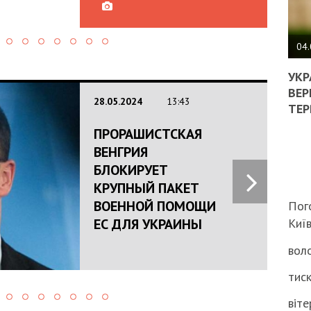
ПОЛ
ВИМ
04.
ЖОР
РЕА
УКР
ВЛА
ВЕР
28.05.2024
13:43
НА
ТЕР
ВБИ
ВІЙ
ПРОРАШИСТСКАЯ
ТЦК
ВЕНГРИЯ
БЛОКИРУЕТ
КРУПНЫЙ ПАКЕТ
ВОЕННОЙ ПОМОЩИ
Пог
ЕС ДЛЯ УКРАИНЫ
Киї
воло
тиск
віте