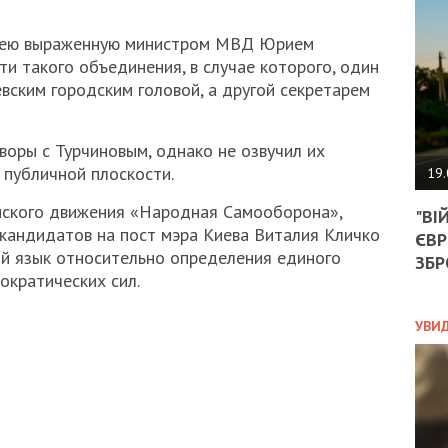
АГЕ
УГО
идею выраженную министром МВД Юрием
РОЗ
НА
и такого объединения, в случае которого, один
ЗАК
вским городским головой, а другой секретарем
воры с Турчиновым, однако не озвучил их
ЭКО
в публичной плоскости.
19.
ТРА
нского движения «Народная Самооборона»,
"ВІ
ОБГ
кандидатов на пост мэра Киева Виталия Кличко
ЄВР
СКА
й язык относительно определения единого
САН
ЗБР
ократических сил.
ПРО
“ПІ
ПОТ
УВИ
ПОЛ
УКР