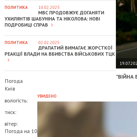
ПОЛИТИКА
10.02.2025
МВС ПРОДОВЖУЄ ДОГАНЯТИ
УХИЛЯНТІВ ШАБУНІНА ТА НІКОЛОВА: НОВІ
ПОДРОБИЦІ СПРАВ
ПОЛИТИКА
02.02.2025
ДРАПАТИЙ ВИМАГАЄ ЖОРСТКОЇ
РЕАКЦІЇ ВЛАДИ НА ВБИВСТВА ВІЙСЬКОВИХ ТЦК
19.07.20
"ВІЙНА 
Погода
Київ
УВИДЕНО
вологість:
тиск:
вітер:
Погода на 10