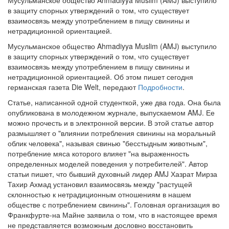
Мусульманское общество Ahmadiyya Muslim (AMJ) выступило
в защиту спорных утверждений о том, что существует
взаимосвязь между употреблением в пищу свинины и
нетрадиционной ориентацией.
Мусульманское общество Ahmadiyya Muslim (AMJ) выступило
в защиту спорных утверждений о том, что существует
взаимосвязь между употреблением в пищу свинины и
нетрадиционной ориентацией. Об этом пишет сегодня
германская газета Die Welt, передают
Подробности
.
Статье, написанной одной студенткой, уже два года. Она была
опубликована в молодежном журнале, выпускаемом AMJ. Ее
можно прочесть и в электронной версии. В этой статье автор
размышляет о "влиянии потребления свинины на моральный
облик человека", называя свинью "бесстыдным животным",
потребление мяса которого влияет "на выраженность
определенных моделей поведения у потребителей". Автор
статьи пишет, что бывший духовный лидер AMJ Хазрат Мирза
Тахир Ахмад установил взаимосвязь между "растущей
склонностью к нетрадиционным отношениям в нашем
обществе с потреблением свинины". Головная организация во
Франкфурте-на Майне заявила о том, что в настоящее время
не представляется возможным дословно восстановить