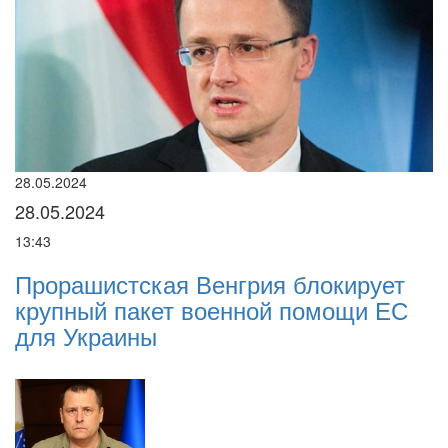
28.05.2024
22
28.05.2024
2
13:43
16
Прорашистская Венгрия блокирует
Н
крупный пакет военной помощи ЕС
п
і
для Украины
р