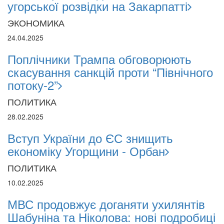
угорської розвідки на Закарпатті
ЭКОНОМИКА
24.04.2025
Поплічники Трампа обговорюють
скасування санкцій проти “Північного
потоку-2”
ПОЛИТИКА
28.02.2025
Вступ України до ЄС знищить
економіку Угорщини - Орбан
ПОЛИТИКА
10.02.2025
МВС продовжує доганяти ухилянтів
Шабуніна та Ніколова: нові подробиці