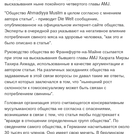
высказывания ныне покойного четвертого главы AMJ.
"Общество Ahmadiyya Muslim в целом согласно с мнением
автора статьи", - приводит Die Welt сообщение,
опубликованное на официальном интернет-сайте общества.
Эксперты в очередной раз указывают на негативное влияние
потребления свиного мяса на здоровье человека, "как это и
было описано в статье".
Руководство общества во Франкфурте-на-Майне ссылается
при этом на высказывания бывшего главы AMJ Хазрата Мирзы
Тахира Ахмада, использованные в качестве аргументации и
автором статьи. На различных заседаниях общества на
задаваемые в этой связи вопросы он давал такие же ответы,
смысл которых заключался в том, что "нынешний рост
склонности к гомосексуализму может быть связан с
потреблением свинины".
Головная организация этого считающегося консервативным
мусульманского общества не согласна с опасениями,
возникшими в связи с тем, что статья якобы подстрекает к
"вражде в отношении определенных групп общества". По
сведениям самого общества, в Германии насчитывается около
30 тысяч его членов. Оно имеет свою мечеть. В берлинском