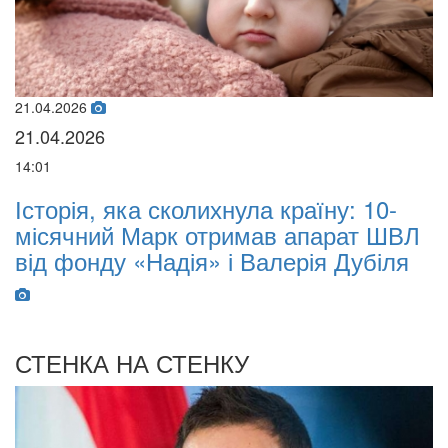
21.04.2026
02
21.04.2026
0
14:01
07
Історія, яка сколихнула країну: 10-
O
місячний Марк отримав апарат ШВЛ
B
від фонду «Надія» і Валерія Дубіля
I
W
СТЕНКА НА СТЕНКУ