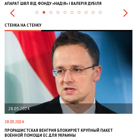
АПАРАТ ШВЛ ВІД ФОНДУ «НАДІЯ» І ВАЛЕРІЯ ДУБІЛЯ
IN
СТЕНКА НА СТЕНКУ
28.05.2024
28.05.2024
22
ПРОРАШИСТСКАЯ ВЕНГРИЯ БЛОКИРУЕТ КРУПНЫЙ ПАКЕТ
Н
ВОЕННОЙ ПОМОЩИ ЕС ДЛЯ УКРАИНЫ
СИ