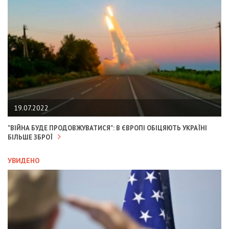
19.07.2022
"ВІЙНА БУДЕ ПРОДОВЖУВАТИСЯ": В ЄВРОПІ ОБІЦЯЮТЬ УКРАЇНІ
БІЛЬШЕ ЗБРОЇ
УВИДЕНО