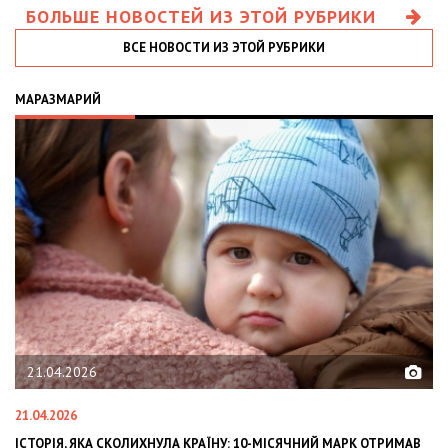
БОЛЬШЕ НОВОСТЕЙ ИЗ ЭТОЙ РУБРИКИ
ВСЕ НОВОСТИ ИЗ ЭТОЙ РУБРИКИ
МАРАЗМАРИЙ
21.04.2026
21.04.2026
02
ІСТОРІЯ, ЯКА СКОЛИХНУЛА КРАЇНУ: 10-МІСЯЧНИЙ МАРК ОТРИМАВ
OL