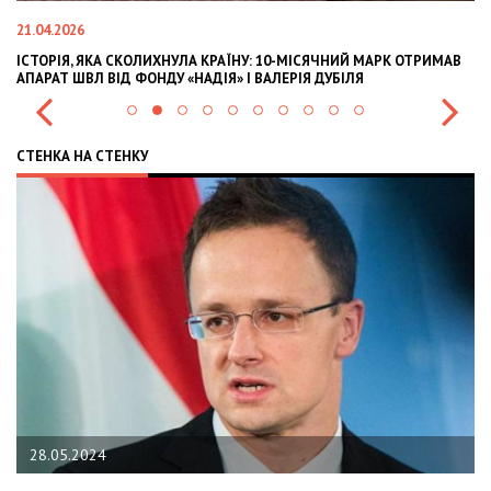
21.04.2026
02
ІСТОРІЯ, ЯКА СКОЛИХНУЛА КРАЇНУ: 10-МІСЯЧНИЙ МАРК ОТРИМАВ
OL
АПАРАТ ШВЛ ВІД ФОНДУ «НАДІЯ» І ВАЛЕРІЯ ДУБІЛЯ
IN
СТЕНКА НА СТЕНКУ
28.05.2024