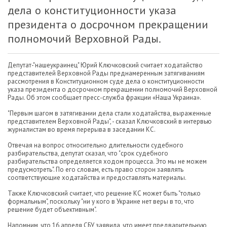
дела о конституционности указа
президента о досрочном прекращении
полномочий Верховной Рады.
Депутат-"нашеукраинец" Юрий Ключковский считает ходатайство
представителей Верховной Рады преднамеренным затягиваниям
рассмотрения в Конституционном суде дела о конституционности
указа президента о досрочном прекращении полномочий Верховной
Рады. Об этом сообщает пресс-служба фракции «Наша Украина».
"Первым шагом в затягивании дела стали ходатайства, выраженные
представителем Верховной Рады", - сказал Ключковский в интервью
журналистам во время перерыва в заседании КС.
Отвечая на вопрос относительно длительности судебного
разбирательства, депутат сказал, что "срок судебного
разбирательства определяется ходом процесса. Это мы не можем
предусмотреть". По его словам, есть право сторон заявлять
соответствующие ходатайства и предоставлять материалы.
Также Ключковский считает, что решение КС может быть "только
формальным", поскольку "ни у кого в Украине нет веры в то, что
решение будет объективным".
Напомним, что 16 апреля СБУ заявила, что имеет предварительную