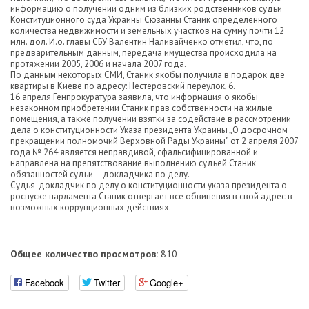
информацию о получении одним из близких родственников судьи
Конституционного суда Украины Сюзанны Станик определенного
количества недвижимости и земельных участков на сумму почти 12
млн. дол. И.о. главы СБУ Валентин Наливайченко отметил, что, по
предварительным данным, передача имущества происходила на
протяжении 2005, 2006 и начала 2007 года.
По данным некоторых СМИ, Станик якобы получила в подарок две
квартиры в Киеве по адресу: Нестеровский переулок, 6.
16 апреля Генпрокуратура заявила, что информация о якобы
незаконном приобретении Станик прав собственности на жилые
помещения, а также получении взятки за содействие в рассмотрении
дела о конституционности Указа президента Украины „О досрочном
прекращении полномочий Верховной Рады Украины” от 2 апреля 2007
года № 264 является неправдивой, сфальсифицированной и
направлена на препятствование выполнению судьей Станик
обязанностей судьи – докладчика по делу.
Судья-докладчик по делу о конституционности указа президента о
роспуске парламента Станик отвергает все обвинения в свой адрес в
возможных коррупционных действиях.
Общее количество просмотров:
810
Facebook
Twitter
Google+