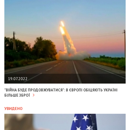
19.07.2022
"ВІЙНА БУДЕ ПРОДОВЖУВАТИСЯ": В ЄВРОПІ ОБІЦЯЮТЬ УКРАЇНІ
БІЛЬШЕ ЗБРОЇ
УВИДЕНО