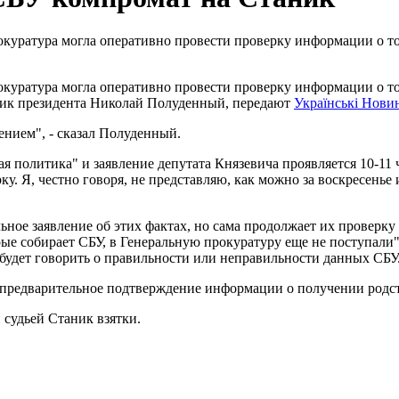
прокуратура могла оперативно провести проверку информации о 
прокуратура могла оперативно провести проверку информации о 
тник президента Николай Полуденный, передают
Українські Нови
ением", - сказал Полуденный.
ая политика" и заявление депутата Князевича проявляется 10-11 
рку. Я, честно говоря, не представляю, как можно за воскресень
ное заявление об этих фактах, но сама продолжает их проверку 
ые собирает СБУ, в Генеральную прокуратуру еще не поступали",
 будет говорить о правильности или неправильности данных СБУ
предварительное подтверждение информации о получении родст
судьей Станик взятки.