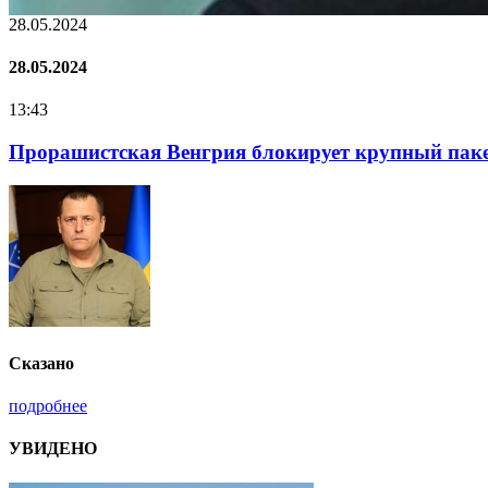
22.01.2024
22.01.2024
16:25
Нацполіція лякає громадян погіршенням криміног
Сказано
подробнее
УВИДЕНО