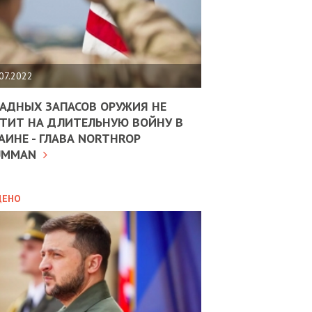
ЩИТЬ
НОМІКУ
РЩИНИ
07.2022
АН
АДНЫХ ЗАПАСОВ ОРУЖИЯ НЕ
ТИТ НА ДЛИТЕЛЬНУЮ ВОЙНУ В
АИНЕ - ГЛАВА NORTHROP
ИТИКА
10.02.2025
UMMAN
МВС
ДОВЖУЄ
АНЯТИ
ЛЯНТІВ
ДЕНО
УНІНА
ОЛОВА:
І
РОБИЦІ
АВ