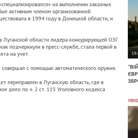
АГЕ
 «специализировался» на выполнении заказных
УГО
 был активным членом организованной
РОЗ
ществовала в 1994 году в Донецкой области, и
НА
ЗАК
в Луганской области лидера конкурирующей ОЗГ
как подчеркнули в пресс-службе, стала первой в
ЭКО
ята на учет.
19.
ТРА
"ВІ
й совершал с помощью автоматического оружия.
ОБГ
ЄВР
СКА
САН
ЗБР
т переправлен в Луганскую область, где в
ПРО
е дело по ч. 2 ст. 115 Уголовного кодекса
“ПІ
ПОТ
УВИ
ПОЛ
УКР