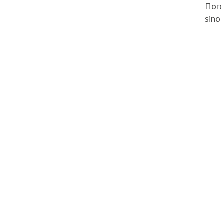
Пого
sino