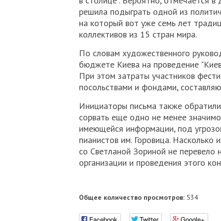
в столице". Вероятно, отмечается в
решила подыграть одной из политич
на который вот уже семь лет тради
коллективов из 15 стран мира.
По словам художественного руковод
бюджете Киева на проведение "Киев
При этом затраты участников фести
посольствами и фондами, составляю
Инициаторы письма также обратились
сорвать еще одно не менее значимо
имеющейся информации, под угрозо
пианистов им. Горовица. Насколько и
со Светланой Зориной не перевело 
организации и проведения этого кон
Общее количество просмотров:
534
Facebook
Twitter
Google+