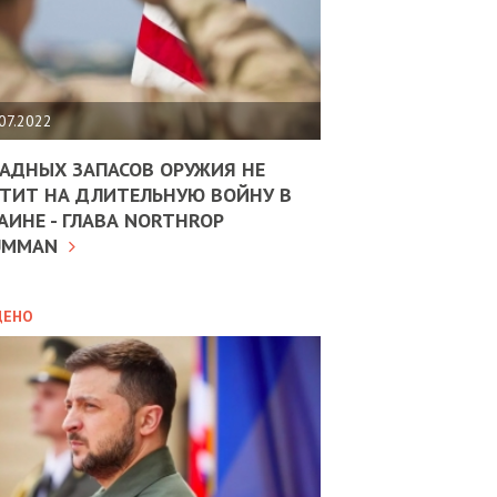
ЩИТЬ
НОМІКУ
РЩИНИ
07.2022
АН
АДНЫХ ЗАПАСОВ ОРУЖИЯ НЕ
ТИТ НА ДЛИТЕЛЬНУЮ ВОЙНУ В
АИНЕ - ГЛАВА NORTHROP
ИТИКА
10.02.2025
UMMAN
МВС
ДОВЖУЄ
АНЯТИ
ЛЯНТІВ
ДЕНО
УНІНА
ОЛОВА:
І
РОБИЦІ
АВ