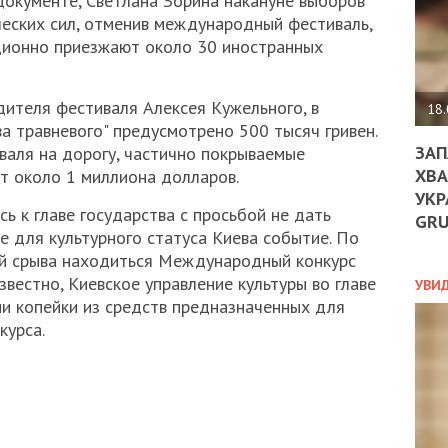
 документе, Светлана Зорина накануне выборов
ДО
еских сил, отменив международный фестиваль,
ЄС
ционно приезжают около 30 иностранных
ЗНИ
ЕКО
УГО
ителя фестиваля Алексея Кужельного, в
-
18.
ОРБ
а травневого" предусмотрено 500 тысяч гривен.
ЗАП
валя на дорогу, частично покрываемые
ХВА
т около 1 миллиона долларов.
УКР
ПОЛ
 к главе государства с просьбой не дать
GR
е для культурного статуса Киева событие. По
ПРО
й срыва находиться Международный конкурс
ДОГ
УХИ
звестно, Киевское управление культуры во главе
УВИ
ШАБ
ни копейки из средств предназначенных для
ТА
курса.
НІК
НОВ
ПОД
СПР