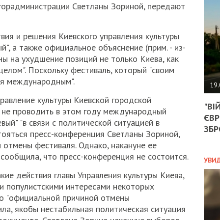
АГЕ
вгорадминистрации Светланы Зориной, передают
УГО
РОЗ
НА
вия и решения Киевского управления культуры
ЗАК
", а также официальное объяснение (прим. - из-
ны на ухудшение позиций не только Киева, как
 целом". Поскольку фестиваль, который "своим
ЭКО
ся международным".
19.
ТРА
правление культуры Киевской городской
"ВІ
ОБГ
 не проводить в этом году международный
ЄВР
СКА
вый" "в связи с политической ситуацией в
САН
ЗБР
стояться пресс-конференция Светланы Зориной,
ПРО
 отмены фестиваля. Однако, накануне ее
“ПІ
сообщила, что пресс-конференция не состоится.
ПОТ
УВИ
кие действия главы Управления культуры Киева,
и популистскими интересами некоторых
ПОЛ
что "официальной причиной отмены
ла, якобы нестабильная политическая ситуация
УКР