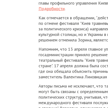
главы профильного управления Кие
Подробности
.
Как отмечается в обращении, "дейст
по отмене фестиваля "Киев травневый
за политического кризиса) направле
культурной столицы, но и Украины в
решением отменила Зорина, являет
Напомним, что 13 апреля главное у
госадминистрации приняло решение
театральный фестиваль "Киев травне
стране". 17 апреля должна была со
где она обещала объяснить причины
заместитель Валентина Линовицкая 
Авторы письма не исключают, что та
могут быть связаны с определенным
политических структур, учитывая, 
международного фестиваля послужи