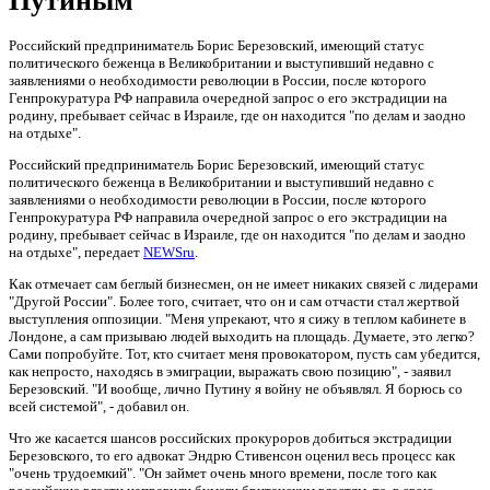
Путиным
Российский предприниматель Борис Березовский, имеющий статус
политического беженца в Великобритании и выступивший недавно с
заявлениями о необходимости революции в России, после которого
Генпрокуратура РФ направила очередной запрос о его экстрадиции на
родину, пребывает сейчас в Израиле, где он находится "по делам и заодно
на отдыхе".
Российский предприниматель Борис Березовский, имеющий статус
политического беженца в Великобритании и выступивший недавно с
заявлениями о необходимости революции в России, после которого
Генпрокуратура РФ направила очередной запрос о его экстрадиции на
родину, пребывает сейчас в Израиле, где он находится "по делам и заодно
на отдыхе", передает
NEWSru
.
Как отмечает сам беглый бизнесмен, он не имеет никаких связей с лидерами
"Другой России". Более того, считает, что он и сам отчасти стал жертвой
выступления оппозиции. "Меня упрекают, что я сижу в теплом кабинете в
Лондоне, а сам призываю людей выходить на площадь. Думаете, это легко?
Сами попробуйте. Тот, кто считает меня провокатором, пусть сам убедится,
как непросто, находясь в эмиграции, выражать свою позицию", - заявил
Березовский. "И вообще, лично Путину я войну не объявлял. Я борюсь со
всей системой", - добавил он.
Что же касается шансов российских прокуроров добиться экстрадиции
Березовского, то его адвокат Эндрю Стивенсон оценил весь процесс как
"очень трудоемкий". "Он займет очень много времени, после того как