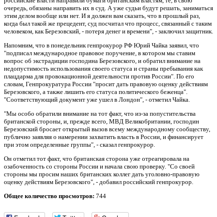
российские власти направили бумаги британским властям, те, в свою
очередь, обязаны направить их в суд. А уже судьи будут решать, заниматься
этим делом вообще или нет. И я должен вам сказать, что в прошлый раз,
когда был такой же прецедент, суд посчитал что процесс, связанный с таким
человеком, как Березовский, - потеря денег и времени", - заключил защитник.
Напомним, что в понедельник генпрокурор РФ Юрий Чайка заявил, что
"подписал международное правовое поручение, в котором мы ставим
вопрос об экстрадиции господина Березовского, и обратил внимание на
недопустимость использования своего статуса и страны пребывания как
плацдарма для провокационной деятельности против России". По его
словам, Генпрокуратура России "просит дать правовую оценку действиям
Березовского, а также лишить его статуса политического беженца".
"Соответствующий документ уже ушел в Лондон", - отметил Чайка.
"Мы особо обратили внимание на тот факт, что из-за попустительства
британской стороны, и, прежде всего, МВД Великобритании, господин
Березовский бросает открытый вызов всему международному сообществу,
публично заявляя о намерении захватить власть в России, и финансирует
при этом определенные группы", - сказал генпрокурор.
Он отметил тот факт, что британская сторона уже отреагировала на
озабоченность со стороны России и начала свою проверку. "Со своей
стороны мы просим наших британских коллег дать уголовно-правовую
оценку действиям Березовского", - добавил российский генпрокурор.
Общее количество просмотров:
744